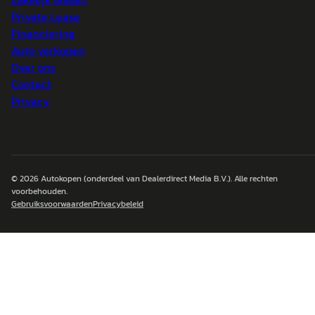
Zakelijk leasen
Private Lease
Financiering
Auto verkopen
Over ons
Contact
Privacy
© 2026
Autokopen
(onderdeel van Dealerdirect Media B.V.). Alle rechten
voorbehouden.
Gebruiksvoorwaarden
Privacybeleid