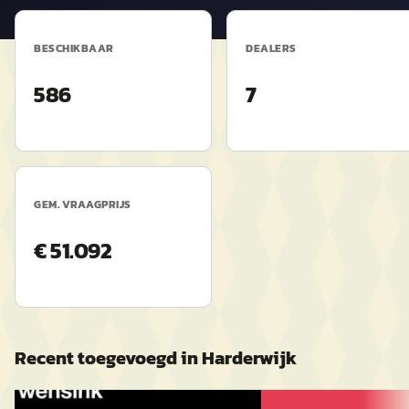
BESCHIKBAAR
DEALERS
586
7
GEM. VRAAGPRIJS
€ 51.092
Recent toegevoegd in
Harderwijk
Mercedes-Benz GLA
·
2021
D