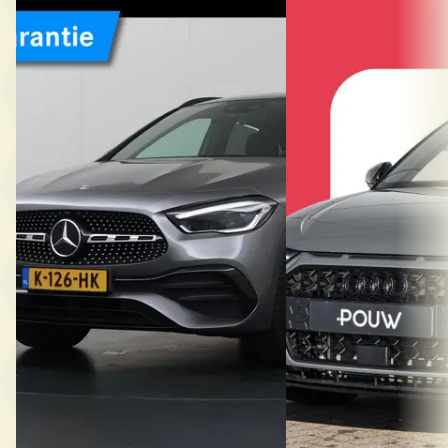
Audi A1
·
2026
200 Business Solution AMG
Sportback 25 TFSI 95pk
€ 34.850
Edition
v.a. € 739/mnd
€ 37.900
Marktconform
v.a. € 803/mnd
2021 · 91.795 km · Benzine · Automaat
Boven markt
Wensink Mercedes-Benz Harderwijk
·
2026 · 13.000 km · Benz
Harderwijk
4,4
(
321
)
Automaat
Bekijk aanbieding →
Pouw Harderwijk Audi
Vergelijk
Harderwijk
4,5
(
174
)
88 dagen geleden gep
Bekijk aanbieding →