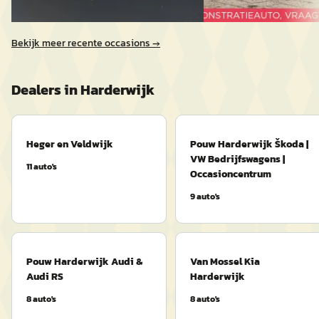
Vergelijk
Bekijk meer recente occasions →
Dealers in
Harderwijk
Heger en Veldwijk
Pouw Harderwijk Škoda |
VW Bedrijfswagens |
11
auto's
Occasioncentrum
9
auto's
Pouw Harderwijk Audi &
Van Mossel Kia
Audi RS
Harderwijk
8
auto's
8
auto's