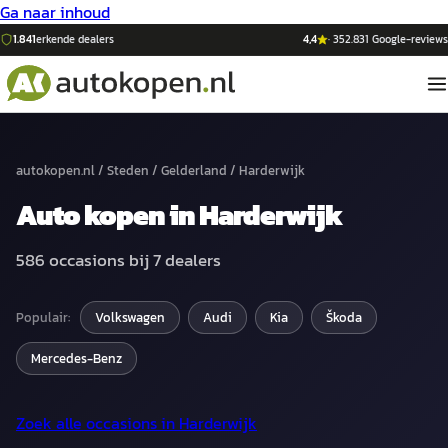
Ga naar inhoud
1.841
erkende dealers
4,4
·
352.831
Google-reviews
autokopen.nl
/
Steden
/
Gelderland
/
Harderwijk
Auto
kopen in
Harderwijk
586
occasions bij
7
dealers
Populair:
Volkswagen
Audi
Kia
Škoda
Mercedes-Benz
Zoek alle occasions in
Harderwijk