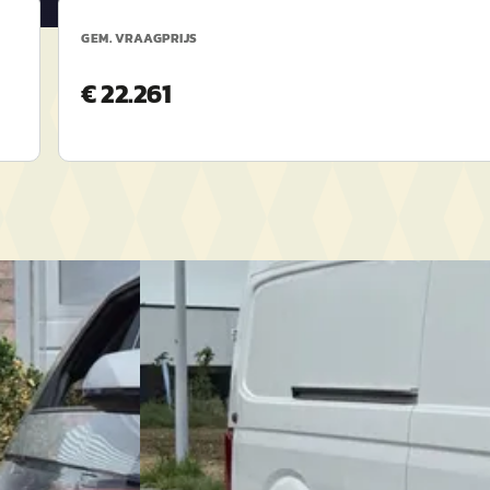
GEM. VRAAGPRIJS
€ 22.261
MAN TGE
·
2023
€ 20.899
v.a. € 443/mnd
Marktconform
2023 · 87.496 km · Diesel · Handgeschakeld