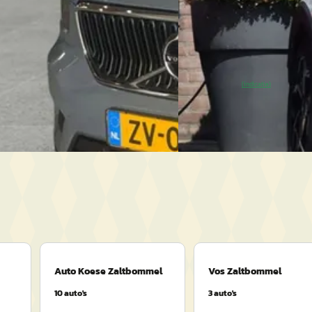
2.782 km · Benzine · Automaat
2022 · 109.604 km · Elektr
tbommel
· Zaltbommel
4,6
(
179
)
Auto Centrum Bommelerw
Zaltbommel
4,7
(
98
)
en geleden geplaatst
~
88
% SoH
Bekijk 
(indicatie)
anbieding →
Vergelijk
Auto Koese Zaltbommel
Vos Zaltbommel
10
auto's
3
auto's