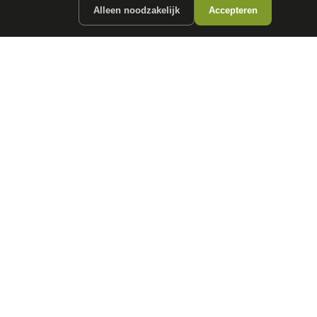
Alleen noodzakelijk
Accepteren
ergunde partners.
CONTACT
info@
autokopen.nl
+31 53 208 4490