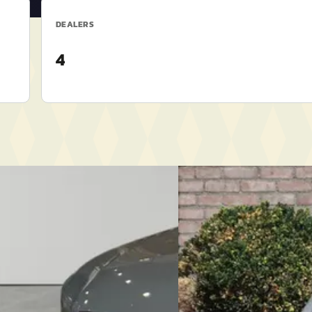
DEALERS
4
EV
A
XC40
·
2019
Hyundai Ioniq
·
2022
Momentum
5
€ 29.000
29/mnd
v.a. € 615/mnd
eprijsd
Boven markt