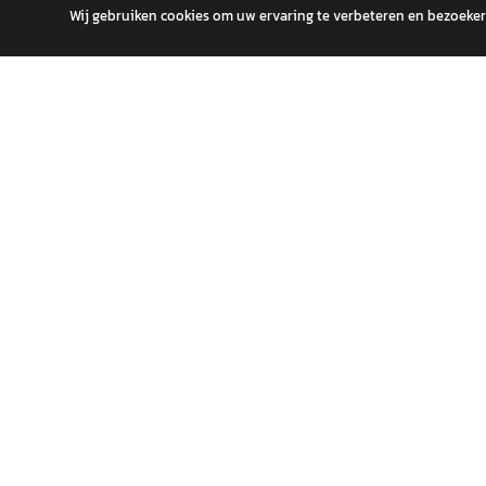
Wij gebruiken cookies om uw ervaring te verbeteren en bezoekers
autokopen.nl geeft geen financieel advies en is niet bevoegd om vragen
POPULA
Volks
Vind jouw volgende auto bij betrouwbare
Toyot
dealers.