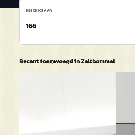
BESCHIKBAAR
166
Recent toegevoegd in
Zaltbommel
A
D
Peugeot 3008
·
2021
Volvo 
1.6 HYbrid4 300 Blue Lease GT
1.5 T3 
€ 24.400
€ 24.950
v.a. € 517/mnd
v.a. € 5
Marktconform
Scherp g