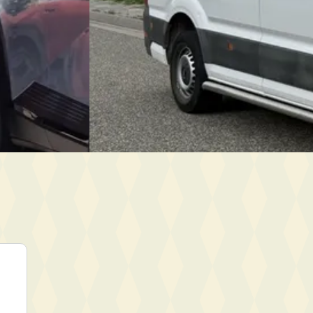
Auto Centrum Bommelerwaard
·
isch · Automaat
Zaltbommel
4,7
(
98
)
Bekijk aanbieding →
aard
·
Vergelijk
aanbieding →