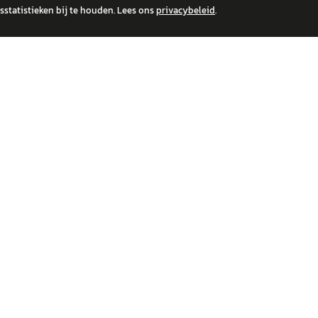
statistieken bij te houden. Lees ons
privacybeleid
.
 over financiële producten te beantwoorden. Wij verwijzen door naar erkende, AFM-v
IRE MERKEN
ONTDEK
wagen
Auto's
a
Nieuws