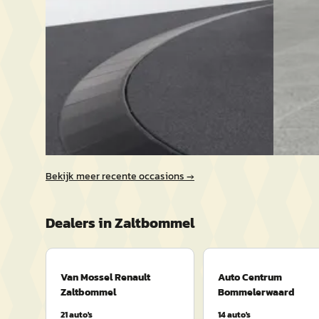
2021 · 54.941 km · Plug-in hybride · Automaat
2019 · 9
Auto Koese Zaltbommel
· Zaltbommel
Vos Zal
4,7
(
24
)
2542 dag
Bekijk aanbieding →
Bekijk a
Vergelijk
Vergelijk
Bekijk meer recente occasions →
Dealers in
Zaltbommel
Van Mossel Renault
Auto Centrum
Zaltbommel
Bommelerwaard
21
auto's
14
auto's