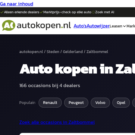
Ga naar inhoud
Alleen erkende dealers
Marktprijs-check op elke
auto
Zoek met AI
Auto's
Autowijzer
Leasen
Mark
autokopen.nl
/
Steden
/
Gelderland
/
Zaltbommel
Auto
kopen in
Za
166
occasions bij
4
dealers
Populair:
Renault
Peugeot
Volvo
Opel
Zoek alle occasions in
Zaltbommel