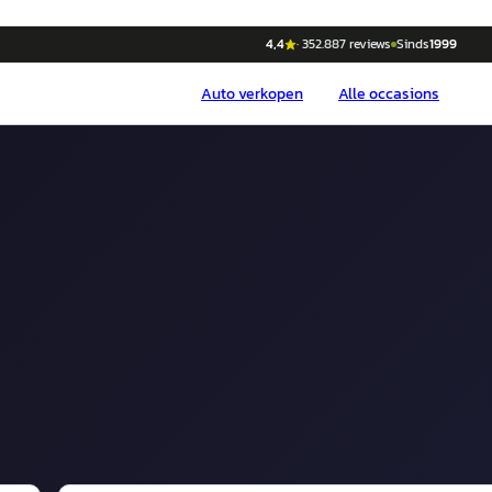
4,4
·
352.887
reviews
Sinds
1999
Auto
verkopen
Alle occasions