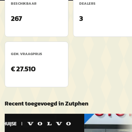
BESCHIKBAAR
DEALERS
267
3
GEM. VRAAGPRIJS
€ 27.510
Recent toegevoegd in
Zutphen
Nieuw binnen
A
EV
A
Toyota Yaris
·
201