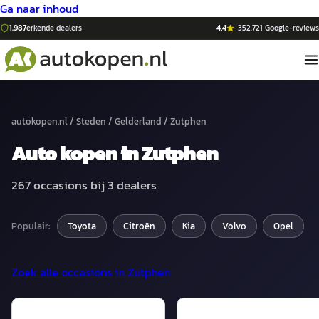
Ga naar inhoud
1.987
erkende dealers
4,4
·
352.721
Google-reviews
autokopen.nl
/
Steden
/
Gelderland
/
Zutphen
Auto
kopen in
Zutphen
267
occasions bij
3
dealers
Populair:
Toyota
Citroën
Kia
Volvo
Opel
Zoek alle occasions in
Zutphen