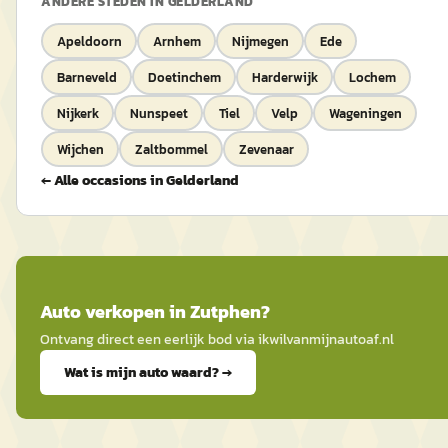
ANDERE STEDEN IN
GELDERLAND
Apeldoorn
Arnhem
Nijmegen
Ede
Barneveld
Doetinchem
Harderwijk
Lochem
Nijkerk
Nunspeet
Tiel
Velp
Wageningen
Wijchen
Zaltbommel
Zevenaar
← Alle occasions in
Gelderland
Auto
verkopen in
Zutphen
?
Ontvang direct een eerlijk bod via
ikwilvanmijnautoaf
.nl
Wat is mijn auto waard? →