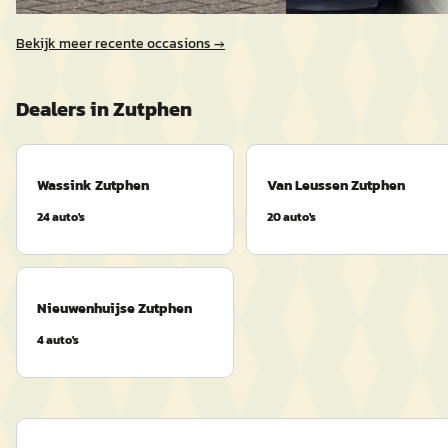
Bekijk meer recente occasions →
Dealers in
Zutphen
Wassink Zutphen
Van Leussen Zutphen
24
auto's
20
auto's
Nieuwenhuijse Zutphen
4
auto's