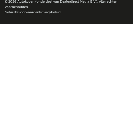
© 2026
Autokopen
(onderdeel van Dealerdirect Media B.V.). Alle rechten
voorbehouden.
Gebruiksvoorwaarden
Privacybeleid