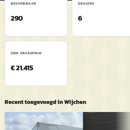
BESCHIKBAAR
DEALERS
290
6
GEM. VRAAGPRIJS
€ 21.415
Recent toegevoegd in
Wijchen
Ford Transit
·
2024
B
Ford Fiesta
·
2014
470 L2H1 Chassis Trend 170 Pk RWD