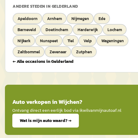
ANDERE STEDEN IN
GELDERLAND
Apeldoorn
Arnhem
Nijmegen
Ede
Barneveld
Doetinchem
Harderwijk
Lochem
Nijkerk
Nunspeet
Tiel
Velp
Wageningen
Zaltbommel
Zevenaar
Zutphen
← Alle occasions in
Gelderland
Auto
verkopen in
Wijchen
?
Ontvang direct een eerlijk bod via
ikwilvanmijnautoaf
.nl
Wat is mijn auto waard? →