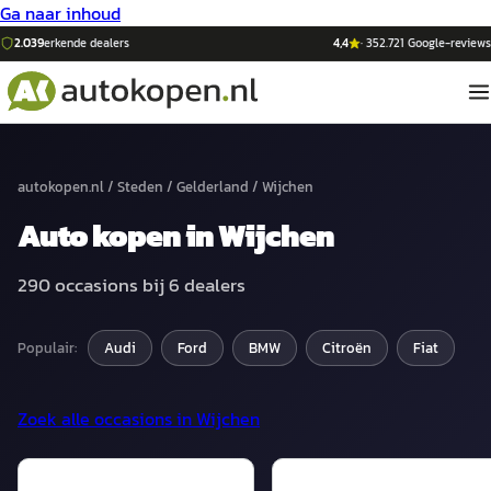
Ga naar inhoud
2.039
erkende dealers
4,4
·
352.721
Google-reviews
autokopen.nl
/
Steden
/
Gelderland
/
Wijchen
Auto
kopen in
Wijchen
290
occasions bij
6
dealers
Populair:
Audi
Ford
BMW
Citroën
Fiat
Zoek alle occasions in
Wijchen