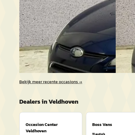
Occasion
2010 · 180.950 km · Benzine ·
4,3
(
232
)
Handgeschakeld
Bekijk a
Occasion Center Veldhoven
· Veldhoven
Vergelijk
4,3
(
232
)
Bekijk aanbieding →
Vergelijk
Bekijk meer recente occasions →
Dealers in
Veldhoven
Occasion Center
Boss Vans
Veldhoven
11
auto's