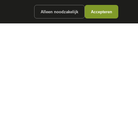
Alleen noodzakelijk
Accepteren
ergunde partners.
CONTACT
info@
autokopen.nl