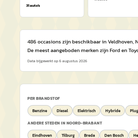
31
auto's
486 occasions zijn beschikbaar in Veldhoven, No
De meest aangeboden merken zijn Ford en Toyot
Data bijgewerkt op
6 augustus 2026
PER BRANDSTOF
Benzine
Diesel
Elektrisch
Hybride
Plug
ANDERE STEDEN IN
NOORD-BRABANT
Eindhoven
Tilburg
Breda
Den Bosch
H