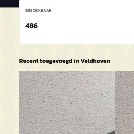
BESCHIKBAAR
486
Recent toegevoegd in
Veldhoven
B
B
Ford Fiesta
·
2010
Kia Cee
1.25 Titanium
Sporty W
€ 3.600
€ 990
v.a. € 76/mnd
2007 · 31
Handges
Scherp geprijsd