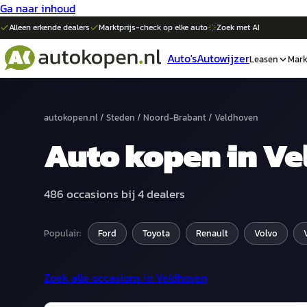
Ga naar inhoud
Alleen erkende dealers
Marktprijs-check op elke
auto
Zoek met AI
Auto's
Autowijzer
Leasen
Mark
autokopen.nl
/
Steden
/
Noord-Brabant
/
Veldhoven
Auto
kopen in
Ve
486
occasions bij
4
dealers
Populair:
Ford
Toyota
Renault
Volvo
Zoek alle occasions in
Veldhoven