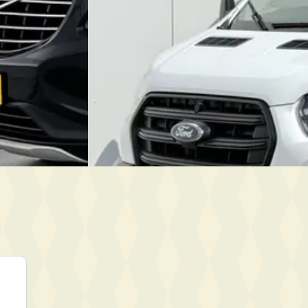
Boss Vans
· Veldhoven
4,8
(
108
)
e · Automaat
Bekijk aanbieding →
· Veldhoven
Vergelijk
tst