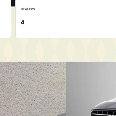
DEALERS
4
D
'd
·
2007
Volvo XC60
·
2016
agon 1.6 X-tra
2.0 T5 FWD Summum
€ 23.950
4.149 km · Benzine ·
v.a. € 508/mnd
chakeld
Scherp geprijsd