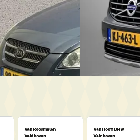
 Center Veldhoven
· Veldhoven
2016 · 140.135 km · Benzin
anbieding →
Van Roosmalen Veldhoven
4,2
(
209
)
3755 dagen geleden geplaa
Bekijk aanbieding →
Vergelijk
Van Roosmalen
Van Hooff BMW
Veldhoven
Veldhoven