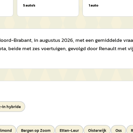
5
auto's
1
auto
ord-Brabant, in augustus 2026, met een gemiddelde vraagpri
a, beide met zes voertuigen, gevolgd door Renault met vijf
-in hybride
elmond
Bergen op Zoom
Etten-Leur
Oisterwijk
Oss
R