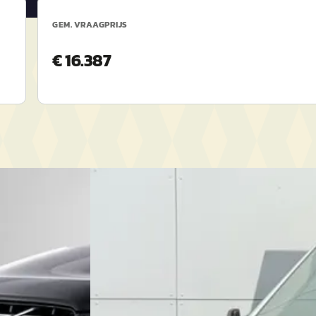
GEM. VRAAGPRIJS
€ 16.387
Ford Transit
·
2024
350 20 tdci Transit 350 2.0 TDCI 130PK
€ 2.600
Scherp geprijsd
2024 · 42.916 km · Diesel · Handgeschakeld