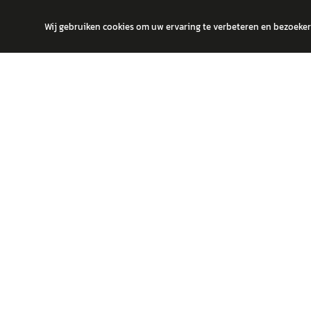
Wij gebruiken cookies om uw ervaring te verbeteren en bezoekers
autokopen.nl geeft geen financieel advies en is niet bevoegd om vragen
POPULA
Volks
Vind jouw volgende auto bij betrouwbare