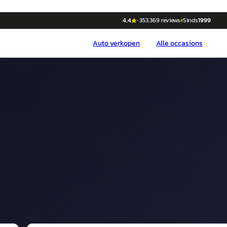
4,4
·
353.369
reviews
Sinds
1999
Auto
verkopen
Alle occasions