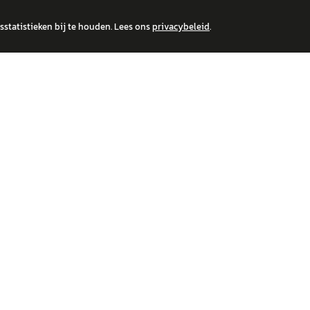
statistieken bij te houden. Lees ons
privacybeleid
.
 over financiële producten te beantwoorden. Wij verwijzen door naar erkende, AFM-v
IRE MERKEN
ONTDEK
wagen
Auto's