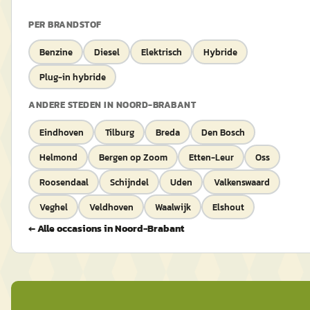
PER BRANDSTOF
Benzine
Diesel
Elektrisch
Hybride
Plug-in hybride
ANDERE STEDEN IN
NOORD-BRABANT
Eindhoven
Tilburg
Breda
Den Bosch
Helmond
Bergen op Zoom
Etten-Leur
Oss
Roosendaal
Schijndel
Uden
Valkenswaard
Veghel
Veldhoven
Waalwijk
Elshout
← Alle occasions in
Noord-Brabant