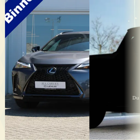
Lexus UX
·
2024
·
2023
250h Hybride F-Sport Design I
P440 E Dynamic SE
Facelift I Applecarplay/Android Auto
€ 88.888
€ 37.450
v.a. € 1.884/mnd
v.a. € 794/mnd
2023 · 29.996 km · Ben
Boven markt
· Automaat
2024 · 26.404 km · Hybride ·
Du Parc Luxury Cars &
Automaat
4,6
(
114
)
Bekijk aanbieding →
M.S. Cars B.V.
· Oisterwijk
4,7
(
15
)
Bekijk aanbieding →
Vergelijk
Vergelijk