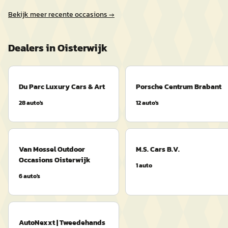
Bekijk meer recente occasions →
Dealers in
Oisterwijk
Du Parc Luxury Cars & Art
Porsche Centrum Brabant
28
auto's
12
auto's
Van Mossel Outdoor
M.S. Cars B.V.
Occasions Oisterwijk
1
auto
6
auto's
AutoNexxt | Tweedehands