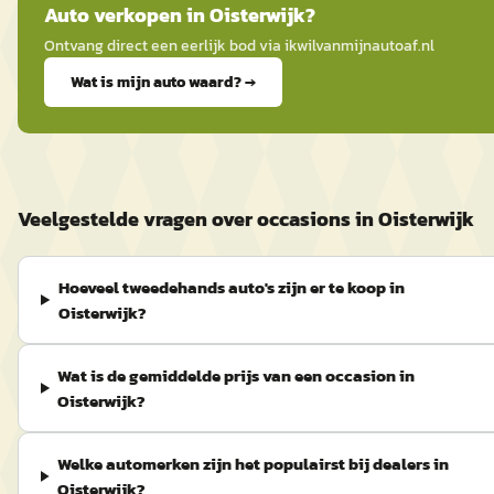
Auto
verkopen in
Oisterwijk
?
Ontvang direct een eerlijk bod via
ikwilvanmijnautoaf
.nl
Wat is mijn auto waard? →
Veelgestelde vragen over occasions in Oisterwijk
Hoeveel tweedehands auto's zijn er te koop in
Oisterwijk?
Wat is de gemiddelde prijs van een occasion in
Oisterwijk?
Welke automerken zijn het populairst bij dealers in
Oisterwijk?