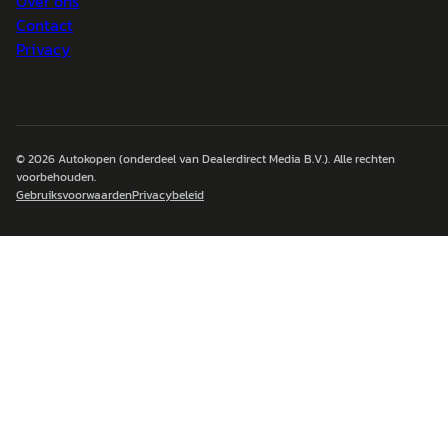
Over ons
Contact
Privacy
© 2026
Autokopen
(onderdeel van Dealerdirect Media B.V.). Alle rechten
voorbehouden.
Gebruiksvoorwaarden
Privacybeleid