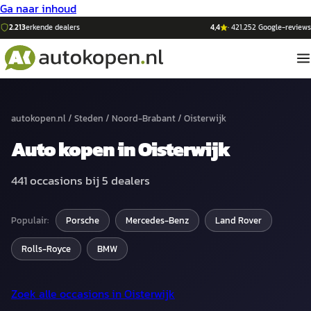
Ga naar inhoud
2.213
erkende dealers
4,4
·
421.252
Google-reviews
autokopen.nl
/
Steden
/
Noord-Brabant
/
Oisterwijk
Auto
kopen in
Oisterwijk
441
occasions bij
5
dealers
Populair:
Porsche
Mercedes-Benz
Land Rover
Rolls-Royce
BMW
Zoek alle occasions in
Oisterwijk