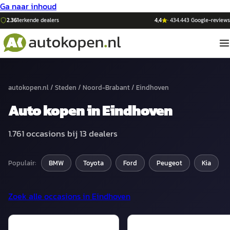
Ga naar inhoud
2.361
erkende dealers
4,4
·
434.443
Google-reviews
autokopen.nl
/
Steden
/
Noord-Brabant
/
Eindhoven
Auto
kopen in
Eindhoven
1.761
occasions bij
13
dealers
Populair:
BMW
Toyota
Ford
Peugeot
Kia
Zoek alle occasions in
Eindhoven