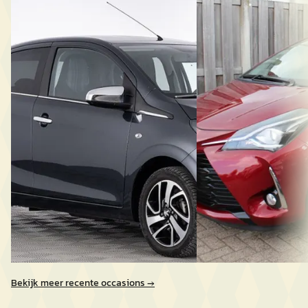
1.0 e-VTi Allure 5-drs
1.0 VVT-i Des. Red
€ 10.900
€ 10.750
v.a. € 231/mnd
v.a. € 228/mnd
Boven markt
Scherp geprijsd
2019 · 19.018 km · Benzine ·
2017 · 88.924 km · Benz
Handgeschakeld
Handgeschakeld
AutoFirst Wheelz Automotive
·
AutoFirst Wheelz Aut
Eindhoven
4,8
(
141
)
Eindhoven
4,8
(
141
)
Bekijk aanbieding →
Bekijk aanbieding →
Vergelijk
Vergelijk
Bekijk meer recente occasions →