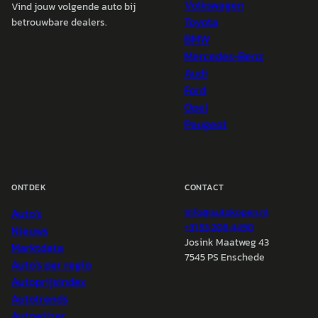
Volkswagen
Vind jouw volgende auto bij
Toyota
betrouwbare dealers.
BMW
Mercedes-Benz
Audi
Ford
Opel
Peugeot
ONTDEK
CONTACT
Auto's
info@
autokopen.nl
+31 53 208 4490
Nieuws
Josink Maatweg 43
Marktdata
7545 PS Enschede
Auto's per regio
Autoprijsindex
Autotrends
Autowijzer