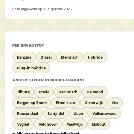
Data bijgewerkt op
10 augustus 2026
PER BRANDSTOF
Benzine
Diesel
Elektrisch
Hybride
Plug-in hybride
ANDERE STEDEN IN
NOORD-BRABANT
Tilburg
Breda
Den Bosch
Helmond
Bergen op Zoom
Etten-Leur
Oisterwijk
Oss
Roosendaal
Schijndel
Uden
Valkenswaard
Veghel
Veldhoven
Waalwijk
Elshout
← Alle occasions in
Noord-Brabant