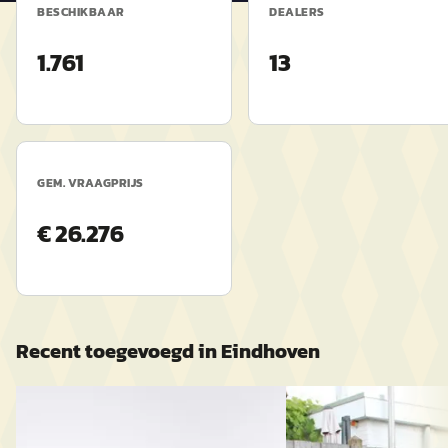
BESCHIKBAAR
DEALERS
1.761
13
GEM. VRAAGPRIJS
€ 26.276
Recent toegevoegd in
Eindhoven
B
B
Peugeot 108
·
2019
Toyota Yaris
·
2017