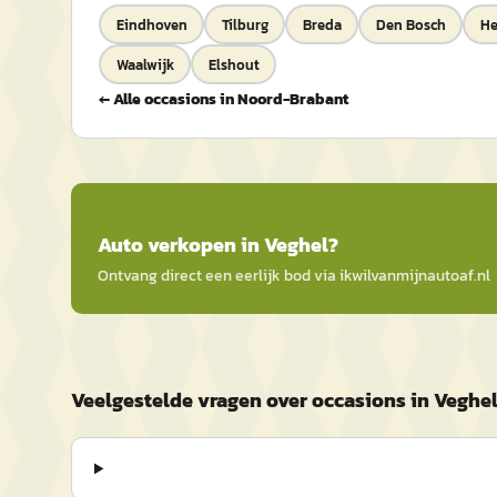
Eindhoven
Tilburg
Breda
Den Bosch
H
Waalwijk
Elshout
← Alle occasions in
Noord-Brabant
Auto
verkopen in
Veghel
?
Ontvang direct een eerlijk bod via
ikwilvanmijnautoaf
.nl
Veelgestelde vragen over occasions in Veghe