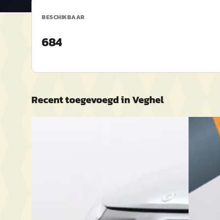
BESCHIKBAAR
684
Recent toegevoegd in
Veghel
Nieuw binnen
D
EV
A
Merced
Mercedes-Benz EQE
·
2023
250 4MA
300 AMG Line 89 kWh Nightpakket,
€ 31.995
Luchtvering
v.a. € 6
€ 40.880
Scherp g
v.a. € 867/mnd