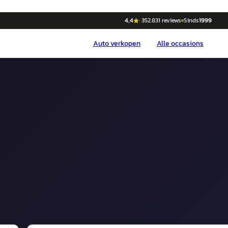
4,4
·
352.831
reviews
Sinds
1999
Auto
verkopen
Alle occasions