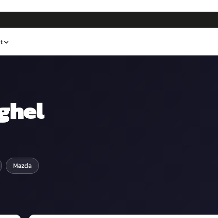
t
ghel
Mazda