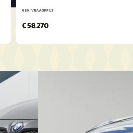
GEM. VRAAGPRIJS
€ 58.270
EV
A
Volvo EX90
·
2026
Twin Motor Ultra 6p. 106 kWh
84 kWh Leder
€ 98.950
v.a. € 2.098/mnd
Boven markt