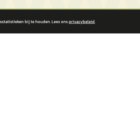
statistieken bij te houden. Lees ons
privacybeleid
.
 over financiële producten te beantwoorden. Wij verwijzen door naar erkende, AFM-v
IRE MERKEN
ONTDEK