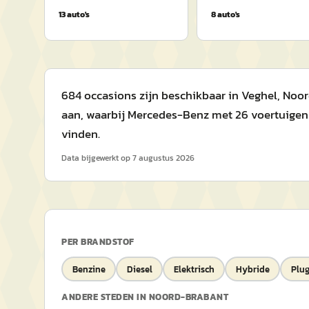
13
auto's
8
auto's
684 occasions zijn beschikbaar in Veghel, Noo
aan, waarbij Mercedes-Benz met 26 voertuigen d
vinden.
Data bijgewerkt op
7 augustus 2026
PER BRANDSTOF
Benzine
Diesel
Elektrisch
Hybride
Plug
ANDERE STEDEN IN
NOORD-BRABANT