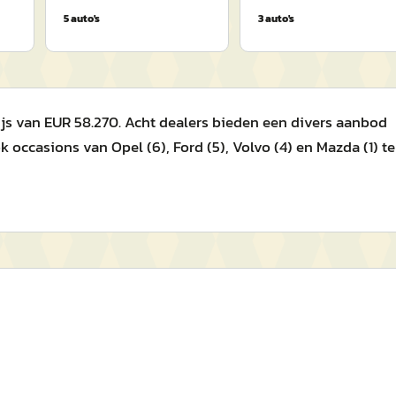
5
auto's
3
auto's
js van EUR 58.270. Acht dealers bieden een divers aanbod
occasions van Opel (6), Ford (5), Volvo (4) en Mazda (1) te