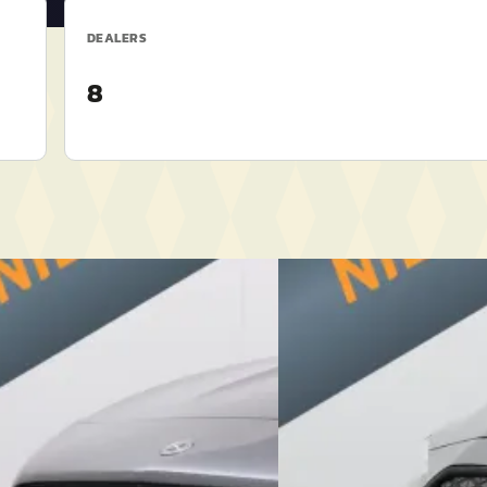
DEALERS
8
Nieuw binnen
es-Benz CLA-Klasse
·
2020
EV
A
BMW i4
·
2026
TIC Premium Plus AMG
eDrive40 M Sport Edition 
€ 61.995
78/mnd
v.a. € 1.314/mnd
eprijsd