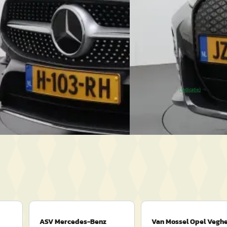
Marktconform
00.804 km · Benzine · Automaat
2026 · 12.644 km · Elektris
Autojorg
· Veghel
4,0
(
301
)
Carprof Autojorg
· Veghel
 geleden geplaatst
Gisteren geplaatst
anbieding →
~
100
% SoH
Bekijk
(indicatie)
Vergelijk
ASV Mercedes-Benz
Van Mossel Opel Veghe