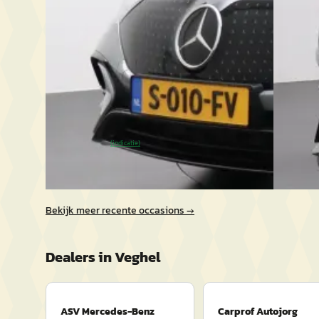
2020 · 1
Scherp geprijsd
Carprof 
2023 · 134.688 km · Elektrisch · Automaat
14 dagen
ASV Mercedes-Benz
· Veghel
4,4
(
190
)
Bekijk a
Gisteren geplaatst
Vergelijk
~
89
% SoH
Bekijk aanbieding →
(indicatie)
Vergelijk
Bekijk meer recente occasions →
Dealers in
Veghel
ASV Mercedes-Benz
Carprof Autojorg