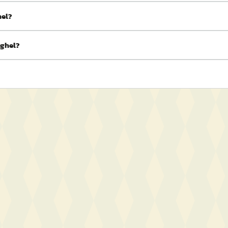
hel?
eghel?