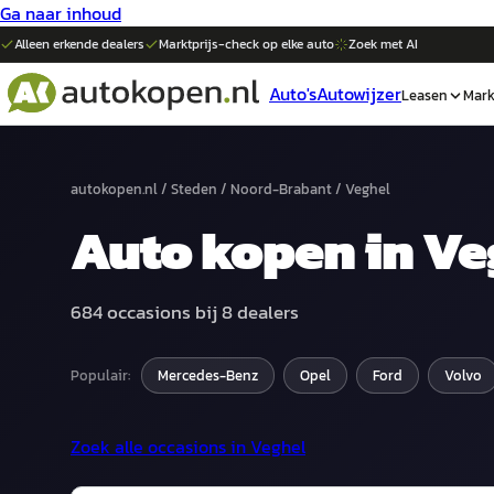
Ga naar inhoud
Alleen erkende dealers
Marktprijs-check op elke
auto
Zoek met AI
Auto's
Autowijzer
Leasen
Mark
autokopen.nl
/
Steden
/
Noord-Brabant
/
Veghel
Auto
kopen in
Ve
684
occasions bij
8
dealers
Populair:
Mercedes-Benz
Opel
Ford
Volvo
Zoek alle occasions in
Veghel