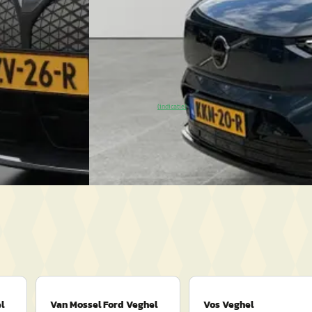
2026 · 3.151 km · Elektrisch · Automaat
ch · Automaat
Vos Veghel
· Veghel
4,5
(
199
)
4,0
(
301
)
64 dagen geleden geplaatst
~
100
% SoH
Bekijk aanbieding →
(indicatie)
 aanbieding →
Vergelijk
l
Van Mossel Ford Veghel
Vos Veghel