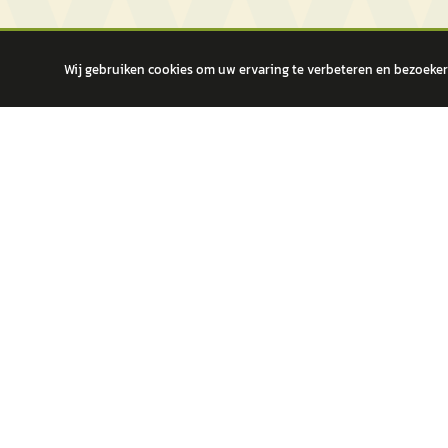
Wij gebruiken cookies om uw ervaring te verbeteren en bezoekers
autokopen.nl geeft geen financieel advies en is niet bevoegd om vragen
POPULA