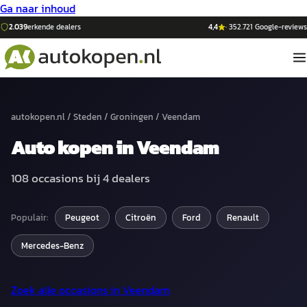
Ga naar inhoud
2.039
erkende dealers
4,4
·
352.721
Google-reviews
autokopen.nl
/
Steden
/
Groningen
/
Veendam
Auto
kopen in
Veendam
108
occasions bij
4
dealers
Populair:
Peugeot
Citroën
Ford
Renault
Mercedes-Benz
Zoek alle occasions in
Veendam