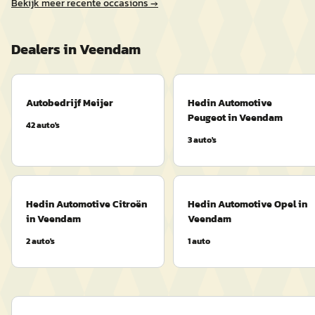
Bekijk meer recente occasions →
Dealers in
Veendam
Autobedrijf Meijer
Hedin Automotive
Peugeot in Veendam
42
auto's
3
auto's
Hedin Automotive Citroën
Hedin Automotive Opel in
in Veendam
Veendam
2
auto's
1
auto