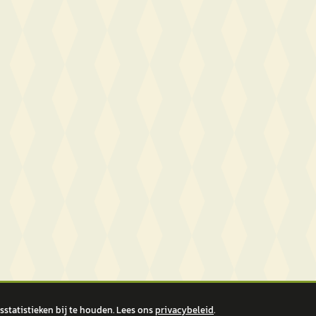
statistieken bij te houden. Lees ons
privacybeleid
.