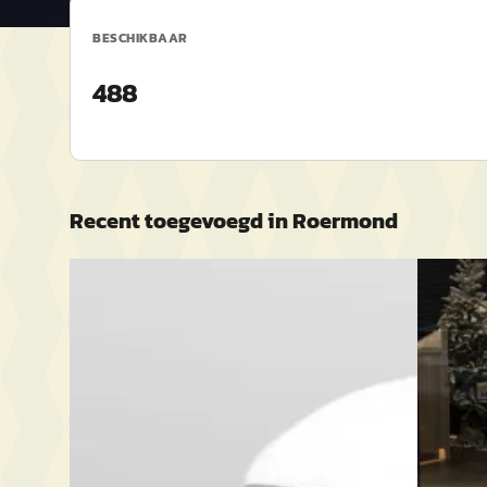
BESCHIKBAAR
488
Recent toegevoegd in
Roermond
EV
A
EV
A
MG ZS EV
·
2023
MG MG
Long Range Luxury 70 kWh Panoramadak
MG 4 Lux
€ 24.495
€ 23.495
v.a. € 519/mnd
v.a. € 4
2023 · 57.072 km · Elektrisch · Automaat
Marktco