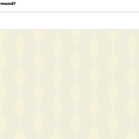
oermond?