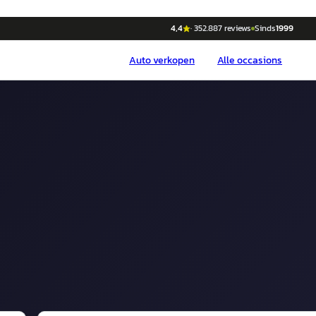
4,4
·
352.887
reviews
Sinds
1999
Auto
verkopen
Alle occasions