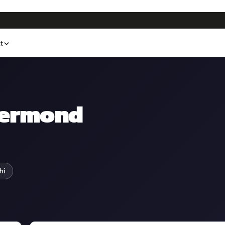
t
ermond
hi