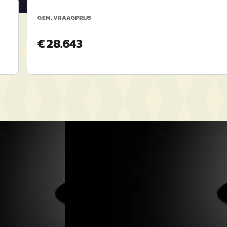
GEM. VRAAGPRIJS
€ 28.643
B
Ford Fiesta
·
2022
 X
1.0 EcoBoost Hybrid Active X
€ 12.940
v.a. € 274/mnd
Marktconform