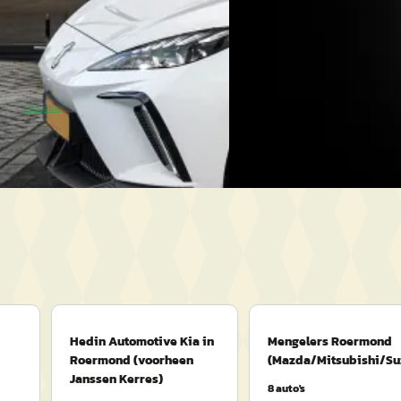
.774 km · Elektrisch · Automaat
2022 · 142.934 km · Benzine
Handgeschakeld
sel MG Roermond
· Roermond
Van Mossel Ford Roermon
SoH
Bekijk aanbieding →
4,2
(
278
)
(indicatie)
Bekijk aanbieding →
Vergelijk
Hedin Automotive Kia in
Mengelers Roermond
Roermond (voorheen
(Mazda/Mitsubishi/Su
Janssen Kerres)
8
auto's