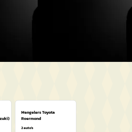
 ·
2022 · 144.235 km · Benzine ·
Handgeschakeld
d
· Roermond
Van Mossel Ford Roermond
· Roermond
4,2
(
278
)
Bekijk aanbieding →
Vergelijk
Mengelers Toyota
zuki)
Roermond
2
auto's