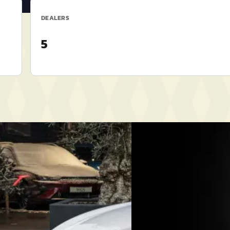
DEALERS
5
B
4
·
2023
Ford Fiesta
·
2022
ury 64 kWh
1.0 EcoBoost Hybrid Active
€ 12.940
98/mnd
v.a. € 274/mnd
nform
Marktconform