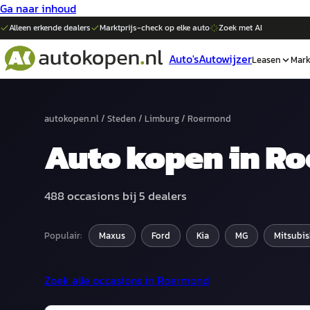
Ga naar inhoud
Alleen erkende dealers
Marktprijs-check op elke
auto
Zoek met AI
Auto's
Autowijzer
Leasen
Mark
autokopen.nl
/
Steden
/
Limburg
/
Roermond
Auto
kopen in
Ro
488
occasions bij
5
dealers
Populair:
Maxus
Ford
Kia
MG
Mitsubis
Zoek alle occasions in
Roermond