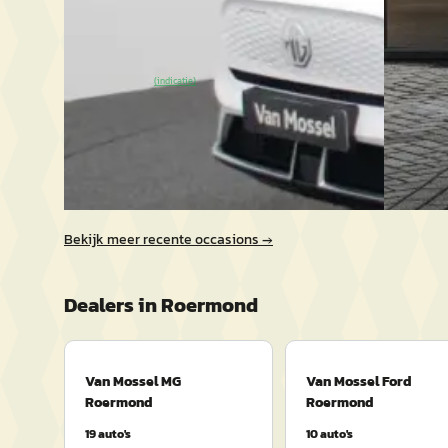
Van Mossel MG Roermond
· Roermond
2023 · 22
4,2
(
278
)
Van Mos
~
92
% SoH
Bekijk aanbieding →
(indicatie)
4,2
(
278
)
~
95
% 
Vergelijk
Vergelijk
Bekijk meer recente occasions →
Dealers in
Roermond
Van Mossel MG
Van Mossel Ford
Roermond
Roermond
19
auto's
10
auto's