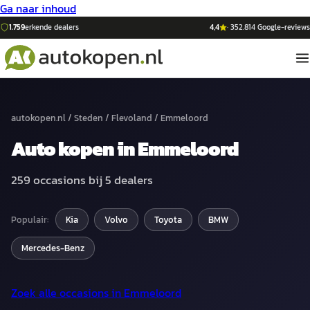
Ga naar inhoud
1.759
erkende dealers
4,4
·
352.814
Google-reviews
autokopen.nl
/
Steden
/
Flevoland
/
Emmeloord
Auto
kopen in
Emmeloord
259
occasions bij
5
dealers
Populair:
Kia
Volvo
Toyota
BMW
Mercedes-Benz
Zoek alle occasions in
Emmeloord