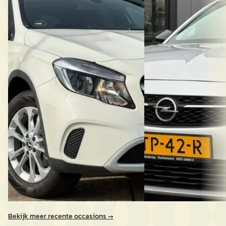
Opel Corsa
·
2022
200 Premium Plus super nette auto
1.2 Elegance navi / st
€ 19.998
€ 13.200
v.a. € 424/mnd
v.a. € 280/mnd
Scherp geprijsd
Scherp geprijsd
2017 · 69.724 km · Benzine ·
Handgeschakeld
2022 · 131.911 km · Ben
Auto Centrum Flevoland
· Emmeloord
Auto Centrum Flevola
Bekijk aanbieding →
Bekijk aanbieding →
Vergelijk
Vergelijk
Bekijk meer recente occasions →