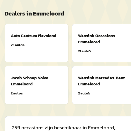
Dealers in
Emmeloord
Auto Centrum Flevoland
Wensink Occasions
Emmeloord
23
auto's
21
auto's
Jacob Schaap Volvo
Wensink Mercedes-Benz
Emmeloord
Emmeloord
2
auto's
2
auto's
259 occasions zijn beschikbaar in Emmeloord,