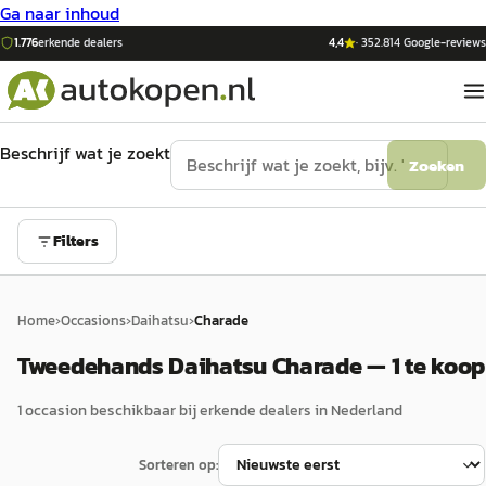
Ga naar inhoud
1.776
erkende dealers
4,4
·
352.814
Google-reviews
Beschrijf wat je zoekt
Zoeken
Filters
Home
›
Occasions
›
Daihatsu
›
Charade
Tweedehands Daihatsu Charade — 1 te koop
1
occasion
beschikbaar bij erkende dealers in Nederland
Sorteren op: