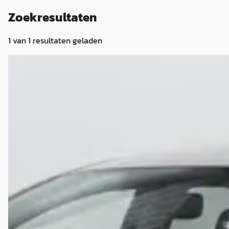
Zoekresultaten
1
van
1
resultaten geladen
Daihatsu Charade
·
2012
1.3 Club/Toyota Yaris/Airco/Trekhaak/ 6 Bak
€ 5.450
v.a. € 116/mnd
2012 · 126.904 km · Benzine · Handgeschakeld
Harm De Groot Auto's
· Wijchen
5,0
(
63
)
Bekijk aanbieding →
Vergelijk