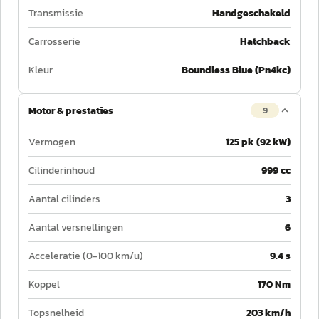
Transmissie
Handgeschakeld
Carrosserie
Hatchback
Kleur
Boundless Blue (Pn4kc)
Motor & prestaties
9
Vermogen
125 pk (92 kW)
Cilinderinhoud
999 cc
Aantal cilinders
3
Aantal versnellingen
6
Acceleratie (0-100 km/u)
9.4 s
Koppel
170 Nm
Topsnelheid
203 km/h