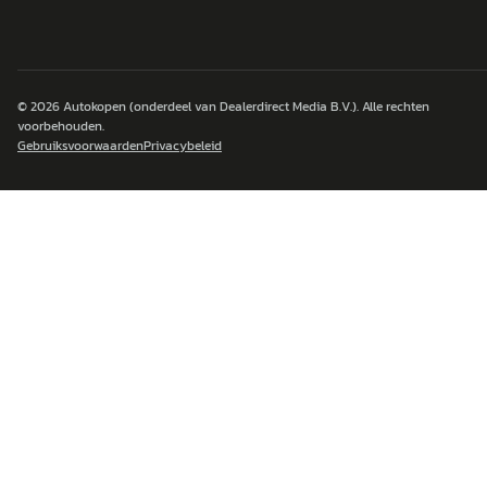
© 2026
Autokopen
(onderdeel van Dealerdirect Media B.V.). Alle rechten
voorbehouden.
Gebruiksvoorwaarden
Privacybeleid