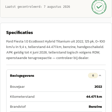
GECONTROLEERD ·
AUTOKOPEN.NL
Laatst gecontroleerd:
7 augustus 2026
· SINDS 1999 ·
Specificaties
Ford Fiesta 1.0 EcoBoost Hybrid Titanium uit 2022, 125 pk, 0–100
km/u in 9,4 s, tellerstand 44.471 km, benzine, handgeschakeld.
APK geldig tot 4 juni 2026, tellerstand logisch volgens RDW,
openstaande terugroepactie — controleer bij dealer.
Basisgegevens
6
Bouwjaar
2022
Kilometerstand
44.471 km
Brandstof
Benzine