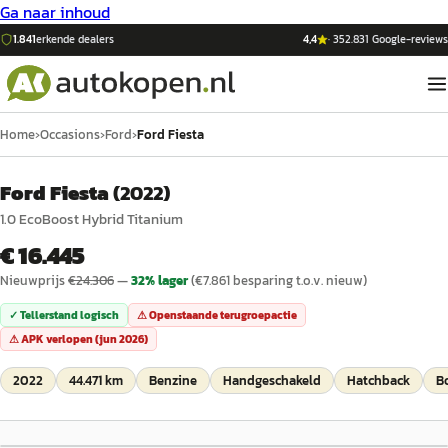
Ga naar inhoud
1.841
erkende dealers
4,4
·
352.831
Google-reviews
Home
›
Occasions
›
Ford
›
Ford Fiesta
Ford Fiesta
(
2022
)
1.0 EcoBoost Hybrid Titanium
€ 16.445
Nieuwprijs
€
24.306
—
32
% lager
(€
7.861
besparing t.o.v. nieuw)
✓ Tellerstand logisch
⚠ Openstaande terugroepactie
⚠ APK verlopen (
jun 2026
)
2022
44.471 km
Benzine
Handgeschakeld
Hatchback
B
1
/
17