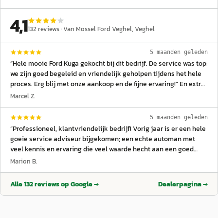
4,1
132
reviews ·
Van Mossel Ford Veghel
, Veghel
5 maanden geleden
“
Hele mooie Ford Kuga gekocht bij dit bedrijf. De service was top:
we zijn goed begeleid en vriendelijk geholpen tijdens het hele
proces. Erg blij met onze aankoop en de fijne ervaring!" En extra
dank aan patric van pinxteren
”
Marcel Z.
5 maanden geleden
“
Professioneel, klantvriendelijk bedrijf! Vorig jaar is er een hele
goeie service adviseur bijgekomen; een echte automan met
veel kennis en ervaring die veel waarde hecht aan een goed
klantencontact. Het onderhoud van mijn mooie Ford Fiesta
Marion B.
wordt goed en prettig geregeld. Dankjewel Geert!
”
Alle
132
reviews op Google →
Dealerpagina →