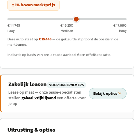
↑
1
%
boven
marktprijs
€ 14.745
€ 16.250
€ 17.690
Laag
Mediaan
Hoog
Deze auto staat op
€ 16.445
— de gekleurde stip toont de positie in de
marktrange.
Indicatie op basis van ons actuele aanbod. Geen officiële taxatie.
Zakelijk leasen
VOOR ONDERNEMERS
Lease op maat — onze lease-specialisten
Bekijk opties
stellen
geheel vrijblijvend
een offerte voor
je op
Uitrusting & opties