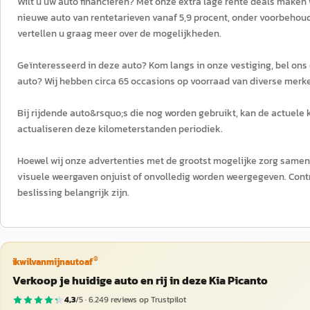
Wilt u uw auto financieren? Met onze extra lage rente deals maken 
nieuwe auto van rentetarieven vanaf 5,9 procent, onder voorbeho
vertellen u graag meer over de mogelijkheden.
Geïnteresseerd in deze auto? Kom langs in onze vestiging, bel ons
auto? Wij hebben circa 65 occasions op voorraad van diverse merk
Bij rijdende auto&rsquo;s die nog worden gebruikt, kan de actuele
actualiseren deze kilometerstanden periodiek.
Hoewel wij onze advertenties met de grootst mogelijke zorg samens
visuele weergaven onjuist of onvolledig worden weergegeven. Cont
beslissing belangrijk zijn.
®
ikwilvanmijnautoaf
Verkoop je huidige auto en rij in deze Kia Picanto
4,3
/5 ·
6.249
reviews op Trustpilot