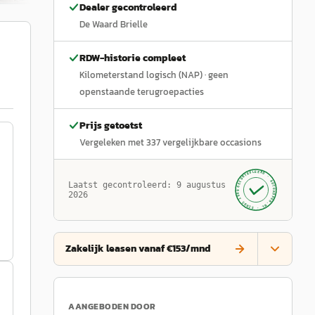
Dealer gecontroleerd
De Waard Brielle
RDW-historie compleet
Kilometerstand logisch (NAP)
· geen
openstaande terugroepacties
Prijs getoetst
Vergeleken met
337
vergelijkbare occasions
GECONTROLEERD ·
AUTOKOPEN.NL
Laatst gecontroleerd:
9 augustus
· SINDS 1999 ·
2026
Zakelijk leasen vanaf €153/mnd
AANGEBODEN DOOR