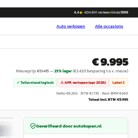
4,4
·
404.841
reviews
Sinds
1999
Auto
verkopen
Alle occasions
€ 9.995
Nieuwprijs
€
13.415
—
25
% lager
(€
3.420
besparing t.o.v. nieuw)
✓ Tellerstand logisch
⚠ APK verlopen (
apr 2026
)
Label
C
Netto €
8.260
·
BTW €
1.735
·
Rest-BPM €
460
Totaal incl. BTW: €
9.995
/
28
Geverifieerd door
autokopen.nl