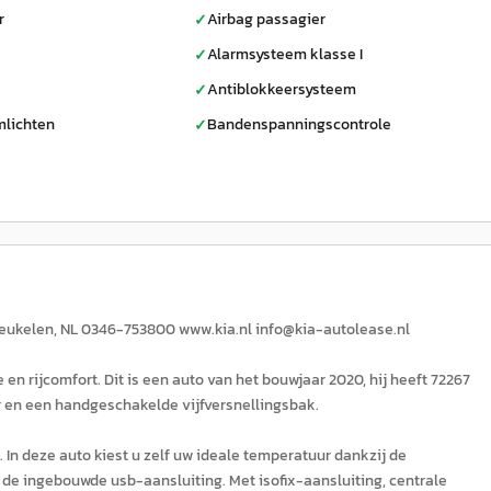
r
Airbag passagier
✓
Alarmsysteem klasse I
✓
Antiblokkeersysteem
✓
mlichten
Bandenspanningscontrole
✓
reukelen, NL 0346-753800 www.kia.nl info@kia-autolease.nl
en rijcomfort. Dit is een auto van het bouwjaar 2020, hij heeft 72267
or en een handgeschakelde vijfversnellingsbak.
In deze auto kiest u zelf uw ideale temperatuur dankzij de
 de ingebouwde usb-aansluiting. Met isofix-aansluiting, centrale