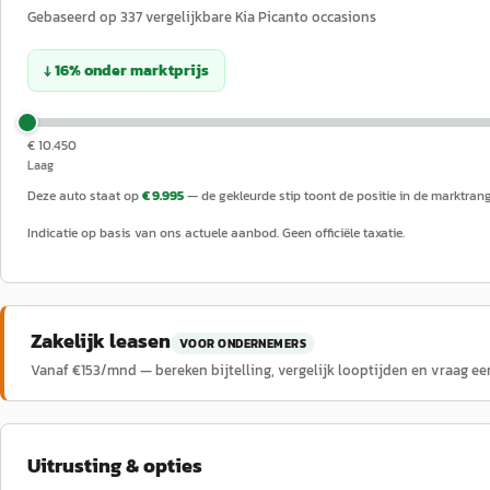
Gebaseerd op
337
vergelijkbare
Kia
Picanto
occasions
↓
16
%
onder
marktprijs
€ 10.450
Laag
Deze auto staat op
€ 9.995
— de gekleurde stip toont de positie in de marktrang
Indicatie op basis van ons actuele aanbod. Geen officiële taxatie.
Zakelijk leasen
VOOR ONDERNEMERS
Vanaf €
153
/mnd — bereken bijtelling, vergelijk looptijden en vraag ee
Uitrusting & opties