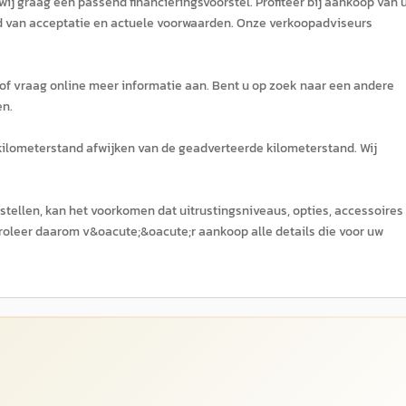
wij graag een passend financieringsvoorstel. Profiteer bij aankoop van 
ud van acceptatie en actuele voorwaarden. Onze verkoopadviseurs
 of vraag online meer informatie aan. Bent u op zoek naar een andere
en.
 kilometerstand afwijken van de geadverteerde kilometerstand. Wij
tellen, kan het voorkomen dat uitrustingsniveaus, opties, accessoires
roleer daarom v&oacute;&oacute;r aankoop alle details die voor uw