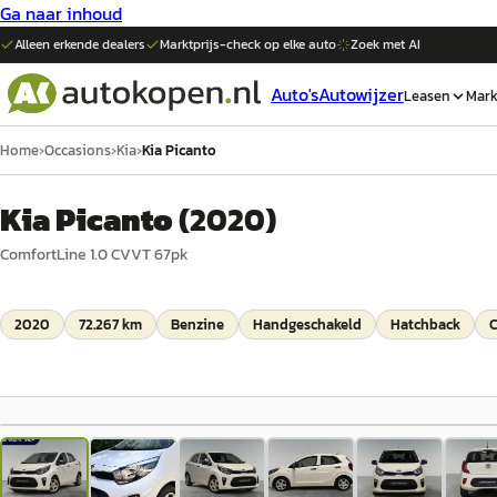
Ga naar inhoud
Alleen erkende dealers
Marktprijs-check op elke
auto
Zoek met AI
Auto's
Autowijzer
Leasen
Mark
Home
›
Occasions
›
Kia
›
Kia Picanto
Kia Picanto
(
2020
)
ComfortLine 1.0 CVVT 67pk
2020
72.267 km
Benzine
Handgeschakeld
Hatchback
C