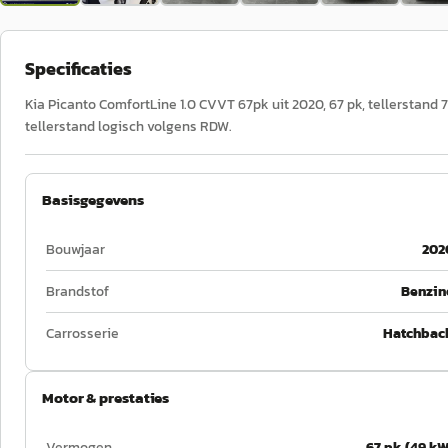
Specificaties
Kia Picanto ComfortLine 1.0 CVVT 67pk uit 2020, 67 pk, tellerstand 
tellerstand logisch volgens RDW.
Basisgegevens
Bouwjaar
202
Brandstof
Benzin
Carrosserie
Hatchbac
Motor & prestaties
Vermogen
67 pk (49 kW