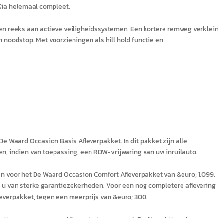
 Kia helemaal compleet.
een reeks aan actieve veiligheidssystemen. Een kortere remweg verklein
n noodstop. Met voorzieningen als hill hold functie en
e Waard Occasion Basis Afleverpakket. In dit pakket zijn alle
n, indien van toepassing, een RDW-vrijwaring van uw inruilauto.
ezen voor het De Waard Occasion Comfort Afleverpakket van &euro; 1.099.
t u van sterke garantiezekerheden. Voor een nog completere aflevering
everpakket, tegen een meerprijs van &euro; 300.