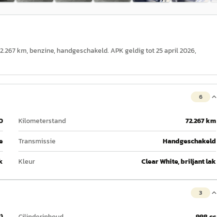
72.267 km, benzine, handgeschakeld. APK geldig tot 25 april 2026,
6
0
Kilometerstand
72.267 km
e
Transmissie
Handgeschakeld
k
Kleur
Clear White, briljant lak
3
)
Cilinderinhoud
998 cc