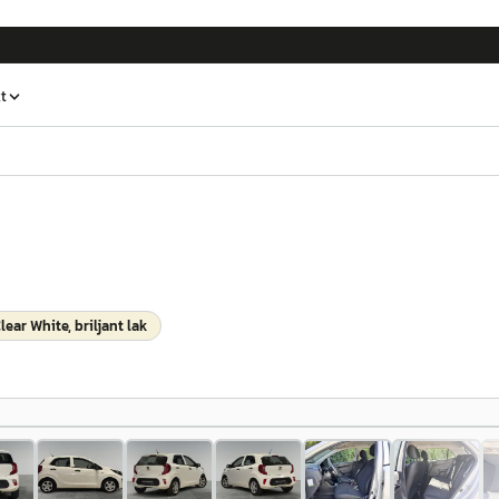
t
lear White, briljant lak
1