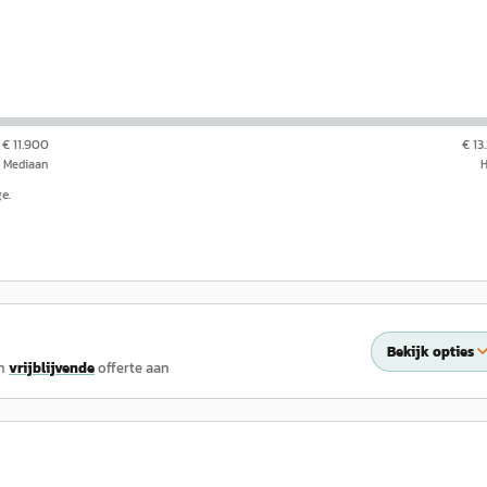
€ 11.900
€ 13
Mediaan
e.
Bekijk opties
n
vrijblijvende
offerte aan