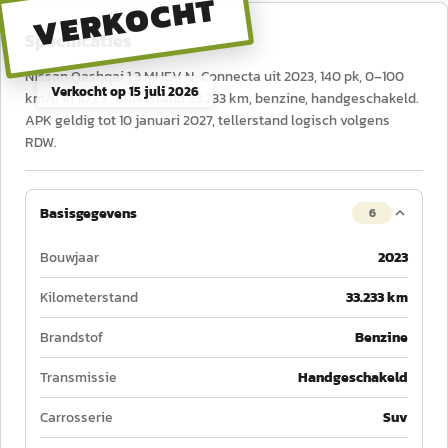
VERKOCHT
Specificaties
Nissan Qashqai 1.3 MHEV N-Connecta uit 2023, 140 pk, 0–100
Verkocht op
15 juli 2026
km/u in 10,2 s, tellerstand 33.233 km, benzine, handgeschakeld.
APK geldig tot 10 januari 2027, tellerstand logisch volgens
RDW.
Basisgegevens
6
Bouwjaar
2023
Kilometerstand
33.233 km
Brandstof
Benzine
Transmissie
Handgeschakeld
Carrosserie
Suv