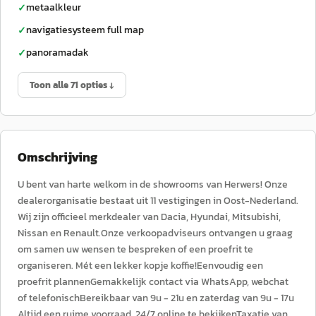
metaalkleur
✓
navigatiesysteem full map
✓
panoramadak
✓
Toon alle 71 opties ↓
Omschrijving
U bent van harte welkom in de showrooms van Herwers! Onze
dealerorganisatie bestaat uit 11 vestigingen in Oost-Nederland.
Wij zijn officieel merkdealer van Dacia, Hyundai, Mitsubishi,
Nissan en Renault.Onze verkoopadviseurs ontvangen u graag
om samen uw wensen te bespreken of een proefrit te
organiseren. Mét een lekker kopje koffie!Eenvoudig een
proefrit plannenGemakkelijk contact via WhatsApp, webchat
of telefonischBereikbaar van 9u - 21u en zaterdag van 9u - 17u
Altijd een ruime voorraad, 24/7 online te bekijkenTaxatie van