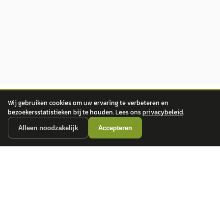
Wij gebruiken cookies om uw ervaring te verbeteren en
bezoekersstatistieken bij te houden. Lees ons
privacybeleid
.
Alleen noodzakelijk
Accepteren
autokopen.nl geeft geen financieel advies en is niet bevoegd om vragen over
financiële producten te beantwoorden. Wij verwijzen door naar erkende, AFM-
vergunde partners.
POPULAIRE MERKEN