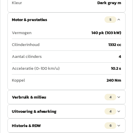
Kleur
Dark grey m
Motor & prestaties
5
Vermogen
140 pk (103 kW)
Cilinderinhoud
1332 cc
Aantal cilinders
4
Acceleratie (0-100 km/u)
10.2 s
Koppel
240 Nm
Verbruik & milieu
4
Uitvoering & afwerking
4
Historie & RDW
6