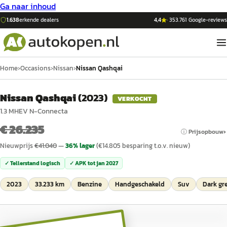
Ga naar inhoud
1.638
erkende dealers
4,4
·
353.761
Google-reviews
Home
›
Occasions
›
Nissan
›
Nissan Qashqai
Nissan Qashqai
(
2023
)
VERKOCHT
1.3 MHEV N-Connecta
€ 26.235
ⓘ Prijsopbouw
Nieuwprijs
€
41.040
—
36
% lager
(€
14.805
besparing t.o.v. nieuw)
✓ Tellerstand logisch
✓ APK tot
jan 2027
2023
33.233 km
Benzine
Handgeschakeld
Suv
Dark gr