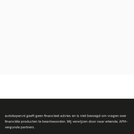
autokopen.nl geeft geen financieel advies en is niet bevoegd om vragen over
financiële producten te beantwoorden. Wij verwijzen door naar erkende, AFM-
vergunde partners.