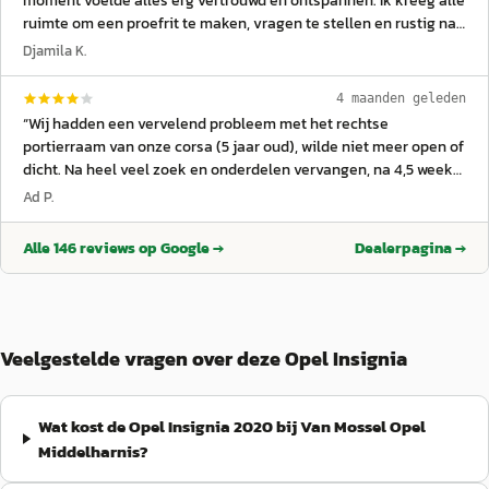
moment voelde alles erg vertrouwd en ontspannen. Ik kreeg alle
ruimte om een proefrit te maken, vragen te stellen en rustig na
te denken, zonder enige druk. Harm gaf zelfs aan dat hij mij
Djamila K.
eerst zou bellen als iemand anders interesse had in de auto, en
dat heeft hij ook echt gedaan. Dat vond ik ontzettend netjes en
4 maanden geleden
eerlijk. Uiteindelijk besloten om de auto te kopen en ook bij de
“
Wij hadden een vervelend probleem met het rechtse
aflevering ben ik super vriendelijk geholpen. Het voelde totaal
portierraam van onze corsa (5 jaar oud), wilde niet meer open of
niet als een verkooppraatje, maar echt alsof er met je
dicht. Na heel veel zoek en onderdelen vervangen, na 4,5 week
meegedacht wordt. De gesprekken waren luchtig en prettig, wat
probleem toch gevonden en opgelost. (Onder garantie) Heel de
Ad P.
de hele ervaring extra fijn maakte. Daarnaast zag de garage er
periode mochten wij gratis gebruik maken van een leenauto, is
ook heel netjes en verzorgd uit. Je merkt aan alles dat er
dus allemaal prima geregeld bij van Mossel Middelharnis. Top
Alle
146
reviews op Google →
Dealerpagina →
aandacht en zorg in wordt gestoken. Zeker een aanrader!
”
service.
”
Veelgestelde vragen over deze Opel Insignia
Wat kost de Opel Insignia 2020 bij Van Mossel Opel
Middelharnis?