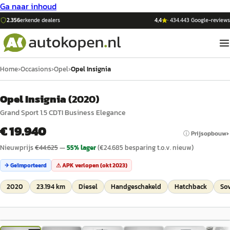
Ga naar inhoud
2.356
erkende dealers
4,4
·
434.443
Google-reviews
Home
›
Occasions
›
Opel
›
Opel Insignia
Opel Insignia
(
2020
)
Grand Sport 1.5 CDTI Business Elegance
€ 19.940
ⓘ Prijsopbouw
Nieuwprijs
€
44.625
—
55
% lager
(€
24.685
besparing t.o.v. nieuw)
✈ Geïmporteerd
⚠ APK verlopen (
okt 2023
)
2020
23.194 km
Diesel
Handgeschakeld
Hatchback
Sov
1
/
47