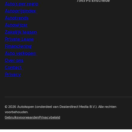
7545 PS Enschede
Auto's per regio
Autoprijsindex
Autotrends
Autowijzer
Zakelijk leasen
Private Lease
Financiering
Auto verkopen
Over ons
Contact
Privacy
© 2026
Autokopen
(onderdeel van Dealerdirect Media B.V.). Alle rechten
voorbehouden.
Gebruiksvoorwaarden
Privacybeleid