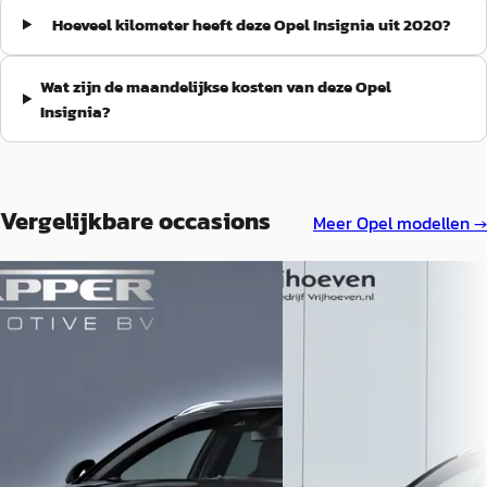
Hoeveel kilometer heeft deze Opel Insignia uit 2020?
Wat zijn de maandelijkse kosten van deze Opel
Insignia?
Vergelijkbare occasions
Meer
Opel
modellen →
Opel Insignia
·
2014
Opel Insignia
·
2014
Sports Tourer 2.8 T V6 325pk OPC
country tourer 2 0 t 4x4 1
4x4 Automaat
€ 17.750
€ 19.995
v.a. € 376/mnd
v.a. € 424/mnd
Boven markt
Boven markt