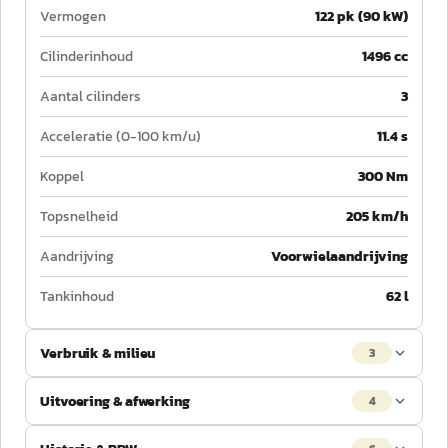
Vermogen
122 pk (90 kW)
Cilinderinhoud
1496 cc
Aantal cilinders
3
Acceleratie (0-100 km/u)
11.4 s
Koppel
300 Nm
Topsnelheid
205 km/h
Aandrijving
Voorwielaandrijving
Tankinhoud
62 l
Verbruik & milieu
3
Uitvoering & afwerking
4