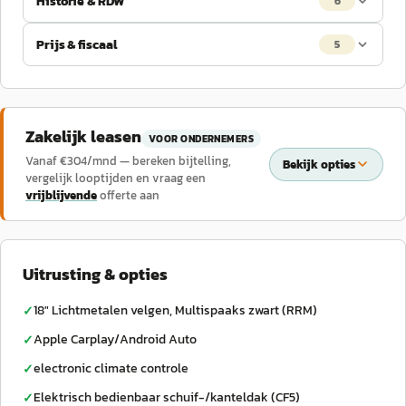
Historie & RDW
6
Prijs & fiscaal
5
Zakelijk leasen
VOOR ONDERNEMERS
Vanaf €
304
/mnd — bereken bijtelling,
Bekijk opties
vergelijk looptijden en vraag een
vrijblijvende
offerte aan
Uitrusting & opties
18" Lichtmetalen velgen, Multispaaks zwart (RRM)
✓
Apple Carplay/Android Auto
✓
electronic climate controle
✓
Elektrisch bedienbaar schuif-/kanteldak (CF5)
✓