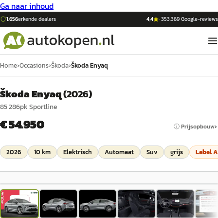
Ga naar inhoud
1.656
erkende dealers
4,4
·
353.369
Google-reviews
Home
›
Occasions
›
Škoda
›
Škoda Enyaq
Škoda Enyaq
(
2026
)
85 286pk Sportline
€ 54.950
ⓘ Prijsopbouw
2026
10 km
Elektrisch
Automaat
Suv
grijs
Label
A
1
/
7