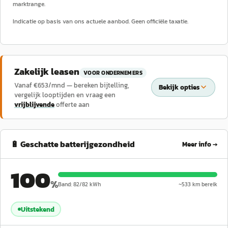
marktrange.
Indicatie op basis van ons actuele aanbod. Geen officiële taxatie.
Zakelijk leasen
VOOR ONDERNEMERS
Vanaf €
653
/mnd — bereken bijtelling,
Bekijk opties
vergelijk looptijden en vraag een
vrijblijvende
offerte aan
🔋 Geschatte batterijgezondheid
Meer info →
100
%
Band:
82
/
82
kWh
~
533
km bereik
Uitstekend