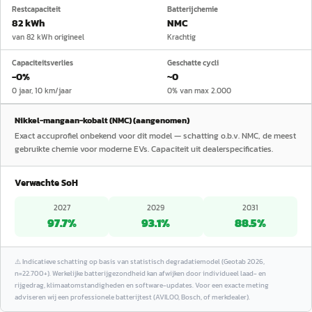
Restcapaciteit
Batterijchemie
82 kWh
NMC
van 82 kWh origineel
Krachtig
Capaciteitsverlies
Geschatte cycli
−0%
~0
0 jaar, 10 km/jaar
0% van max 2.000
Nikkel-mangaan-kobalt (NMC) (aangenomen)
Exact accuprofiel onbekend voor dit model — schatting o.b.v. NMC, de meest
gebruikte chemie voor moderne EVs. Capaciteit uit dealerspecificaties.
Verwachte SoH
2027
2029
2031
97.7
%
93.1
%
88.5
%
⚠️
Indicatieve schatting op basis van statistisch degradatiemodel (Geotab 2026,
n=22.700+). Werkelijke batterijgezondheid kan afwijken door individueel laad- en
rijgedrag, klimaatomstandigheden en software-updates. Voor een exacte meting
adviseren wij een professionele batterijtest (AVILOO, Bosch, of merkdealer).