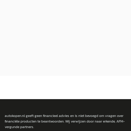
autokopen.nl geeft geen financieel advies en is niet bevoegd om vragen over
financiële producten te beantwoorden. Wij verwijzen door naar erkende, AFM-
vergunde partners.