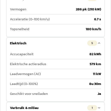
Vermogen
286 pk (210 kW)
Acceleratie (0-100 km/u)
6.7 s
Topsnelheid
180 km/h
Elektrisch
5
Accucapaciteit
82 kWh
Elektrische actieradius
579 km
Laadvermogen (AC)
11 kW
Laadtijd (0-100%)
8u 30m
Geschikt voor snelladen
Ja
Verbruik & milieu
1