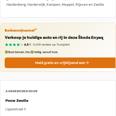
Hardenberg, Harderwijk, Kampen, Meppel, Rijssen en Zwolle.
®
ikwilvanmijnautoaf
Verkoop je huidige auto en rij in deze Škoda Enyaq
4,3
/5 ·
6.249
reviews op Trustpilot
Bod binnen 24u
Veilig vanuit huis
Meld gratis en vrijblijvend aan
AANGEBODEN DOOR
Pouw Zwolle
Lippestraat 5