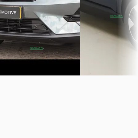
Van der Schaaf Volvo Le
Automaat
Leeuwarden
4,4
(
140
)
Hedin Automotive Volvo in Hillegom
~
100
% SoH
Bekijk
(indicatie)
· Hillegom
4,3
(
124
)
aanbieding →
Vandaag geplaatst
Vergelijk
~
100
% SoH
Bekijk
(indicatie)
aanbieding →
Vergelijk