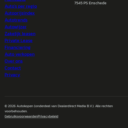
7545 PS Enschede
Auto's per regio
Autoprijsindex
Autotrends
Autowijzer
Zakelijk leasen
Private Lease
Financiering
Auto verkopen
Over ons
Contact
Privacy
© 2026
Autokopen
(onderdeel van Dealerdirect Media B.V.). Alle rechten
voorbehouden.
Gebruiksvoorwaarden
Privacybeleid