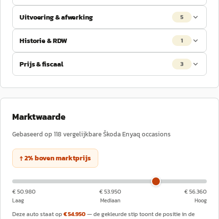
Uitvoering & afwerking
5
Historie & RDW
1
Prijs & fiscaal
3
Marktwaarde
Gebaseerd op
118
vergelijkbare
Škoda
Enyaq
occasions
↑
2
%
boven
marktprijs
€ 50.980
€ 53.950
€ 56.360
Laag
Mediaan
Hoog
Deze auto staat op
€ 54.950
— de gekleurde stip toont de positie in de