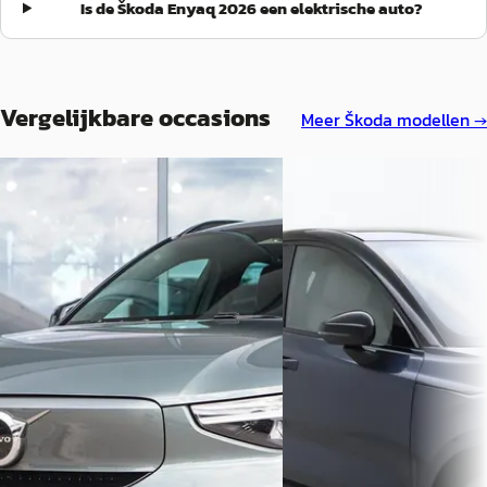
verder zeer tevreden met Skoda Pouw Zwolle en de
Is de Škoda Enyaq 2026 een elektrische auto?
dienstverlening - en nog meer met de nieuwe Skoda die mijn
verwachtingen ruimschoots heeft overtroffen.
”
Vergelijkbare occasions
Meer
Škoda
modellen →
Nieuw binnen
EV
EV
A
Volvo EX30
·
2026
Volvo EX40
·
2026
P5 272PK Long Range Plus
Single Motor Extended Range Plus
69 kWh H&K
Europa 82 kWh
€ 41.980
€ 51.730
v.a. € 890/mnd
v.a. € 1.097/mnd
Boven markt
Marktconform
2026 · 10 km · Elektrisch 
2026 · 1.510 km · Elektrisch ·