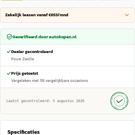
Zakelijk leasen vanaf €653/mnd
Geverifieerd door
autokopen.nl
Dealer gecontroleerd
Pouw Zwolle
Prijs getoetst
Vergeleken met
118
vergelijkbare occasions
GECONTROLEERD ·
AUTOKOPEN.NL
Laatst gecontroleerd:
5 augustus 2026
· SINDS 1999 ·
Specificaties