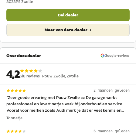
8028PS
Zwolle
Bel dealer
Meer van deze dealer →
Over deze dealer
Google-reviews
4,2
618
reviews ·
Pouw Zwolle
, Zwolle
2 maanden geleden
“
Zeer goede ervaring met Pouw Zwolle 🚗 De garage werkt
professioneel en levert netjes werk bij onderhoud en service.
Vooral voor merken zoals Audi merk je dat er veel kennis en
ervaring aanwezig is. Het personeel is vriendelijk en helpt je
Tonnetje
duidelijk bij vragen of afspraken, waardoor alles overzichtelijk
en prettig verloopt. Je wordt goed op de hoogte gehouden van
6 maanden geleden
werkzaamheden en uiteindelijk geeft dat een zeer tevreden