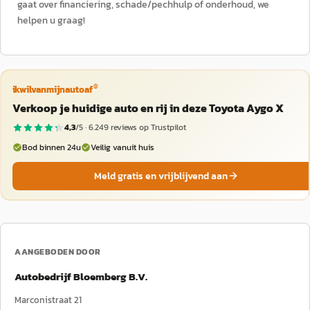
gaat over financiering, schade/pechhulp of onderhoud, we
helpen u graag!
®
ikwilvanmijnautoaf
Verkoop je huidige auto en rij in deze Toyota Aygo X
4,3
/5 ·
6.249
reviews op Trustpilot
Bod binnen 24u
Veilig vanuit huis
Meld gratis en vrijblijvend aan
AANGEBODEN DOOR
Autobedrijf Bloemberg B.V.
Marconistraat 21