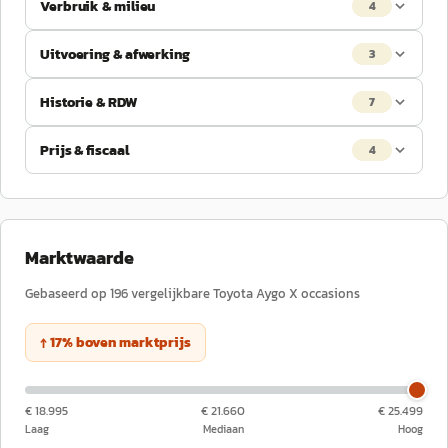
Verbruik & milieu
4
Uitvoering & afwerking
3
Historie & RDW
7
Prijs & fiscaal
4
Marktwaarde
Gebaseerd op
196
vergelijkbare
Toyota
Aygo X
occasions
↑
17
%
boven
marktprijs
€ 18.995
€ 21.660
€ 25.499
Laag
Mediaan
Hoog