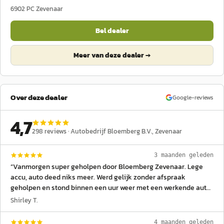
6902 PC
Zevenaar
Bel dealer
Meer van deze dealer →
Over deze dealer
Google-reviews
4,7
298
reviews ·
Autobedrijf Bloemberg B.V.
, Zevenaar
3 maanden geleden
“
Vanmorgen super geholpen door Bloemberg Zevenaar. Lege
accu, auto deed niks meer. Werd gelijk zonder afspraak
geholpen en stond binnen een uur weer met een werkende auto
buiten!!!
”
Shirley T.
4 maanden geleden