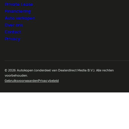
Private Lease
Financiering
Auto verkopen
Over ons
Contact
Privacy
© 2026
Autokopen
(onderdeel van Dealerdirect Media B.V.). Alle rechten
voorbehouden.
Gebruiksvoorwaarden
Privacybeleid