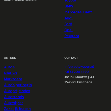
Toyota
betrouwbare dealers.
BMW
Mercedes-Benz
Audi
Ford
Opel
Peugeot
ONTDEK
CONTACT
Auto's
info@
autokopen.nl
+31 53 208 4490
Nieuws
Josink Maatweg 43
Marktdata
7545 PS Enschede
Auto's per regio
Autoprijsindex
Autotrends
Autowijzer
Zakelijk leasen