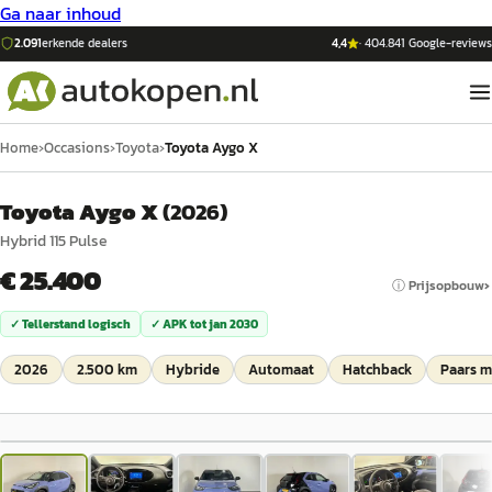
Ga naar inhoud
2.091
erkende dealers
4,4
·
404.841
Google-reviews
Home
›
Occasions
›
Toyota
›
Toyota Aygo X
Toyota Aygo X
(
2026
)
Hybrid 115 Pulse
€ 25.400
ⓘ Prijsopbouw
✓ Tellerstand logisch
✓ APK tot
jan 2030
2026
2.500 km
Hybride
Automaat
Hatchback
Paars m
1
/
19