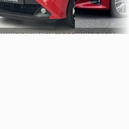
Bochane Nijmegen
· Apeldoorn
Bekijk aanbieding →
4,3
(
615
)
Vergelijk
Bekijk aanbieding →
Vergelijk