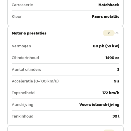
Carrosserie
Hatchback
Kleur
Paars metallic
Motor & prestaties
7
Vermogen
80 pk (59 kW)
Cilinderinhoud
1490 cc
Aantal cilinders
3
Acceleratie (0-100 km/u)
9 s
Topsnelheid
172 km/h
Aandrijving
Voorwielaandrijving
Tankinhoud
30 l