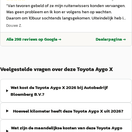
“
Van tevoren gebeld of ze mijn ruitenwissers konden vervangen.
Was geen probleem en ik kon er volgens hen op wachten.
Daarom om 10buur sochtends langsgekomen. Uiteindelijk heb ik
ruim 2 uur moeten wachten voordat ik geholpen werd zonder dat
Douwe Z.
iemand bij de receptie iets zei over de verwachte wachttijd. De
houding bij de receptie kwam bovendien onverschillig over.
Alle
298
reviews op Google →
Dealerpagina →
Alsof dat nog niet genoeg was, duurde het ook nog eens een
kwartier voordat de rekening was gemaakt terwijl het al klaar
was. Al met al geen goede service voor iets wat van tevoren was
afgesproken en een kleine klus is. Altijd tevreden geweest maar
is de laatste keer. Reaktie garage: de volgende morgen heeft de
Veelgestelde vragen over deze Toyota Aygo X
garage direct contact met ons opgenomen en zijn excuses
aangeboden. Ik waardeer dat de garage zelf contact heeft
opgenomen en openstaan voor intern onderzoek. Ik hoop dat de
Wat kost de Toyota Aygo X 2026 bij Autobedrijf
garage intern goed zal kijken naar de planning en de
Bloemberg B.V.?
communicatie aan de balie, zodat dit bij andere klanten niet
meer gebeurt.
”
Hoeveel kilometer heeft deze Toyota Aygo X uit 2026?
Wat zijn de maandelijkse kosten van deze Toyota Aygo