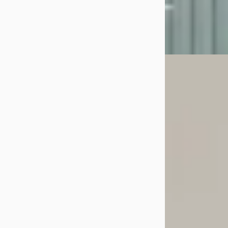
Uithuizen
4,7
(
14
Bekijk aanbiedi
Vergelijk
Toyota Aygo 
1.0 VVT-i Automa
€ 19.940
v.a. € 423/mnd
2025 · 15.915 km ·
Automaat
Eurocars Geldrop
4,4
(
411
)
Bekijk aanbiedi
Vergelijk