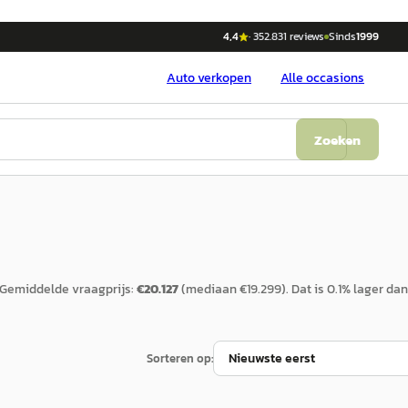
4,4
·
352.831
reviews
Sinds
1999
Auto
verkopen
Alle occasions
Zoeken
Gemiddelde vraagprijs:
€
20.127
(mediaan €
19.299
).
Dat is
0.1
%
lager
dan
Sorteren op: