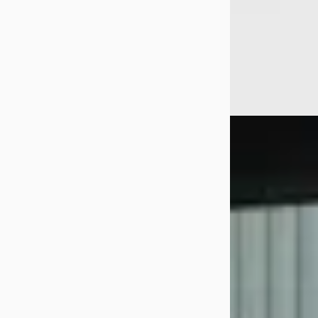
Oostendorp Den 
hertogenbosch
Bekijk aanbiedi
Vergelijk
A
Toyota Aygo 
1.0 Vvt-I Mt
€ 14.400
v.a. € 305/mnd
2023 · 27.753 km ·
Handgeschakeld
Autobedrijf Lanti