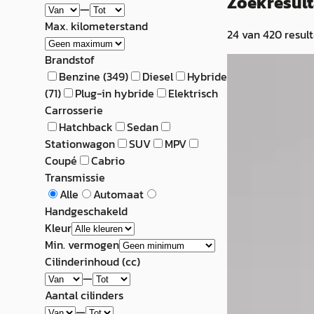
Zoekresul
—
Max. kilometerstand
24
van
420
resul
Brandstof
A
Benzine
(
349
)
Diesel
Hybride
Toyota Aygo 
(
71
)
Plug-in hybride
Elektrisch
Carrosserie
Hybrid 115 Play, 
Hatchback
Sedan
Leverbaar
Stationwagon
SUV
MPV
€ 23.075
Coupé
Cabrio
Transmissie
v.a. € 489/mnd
Alle
Automaat
Handgeschakeld
2026 · 4 km · Hyb
Kleur
Van Ekris Waddin
Min. vermogen
Waddinxveen
4,
Cilinderinhoud (cc)
Bekijk aanbiedi
—
Aantal cilinders
Vergelijk
—