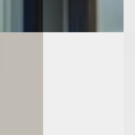
2
)
Uithuizen
4,7
(
142
)
hert
ng →
Bekijk aanbieding →
Beki
Vergelijk
Vergeli
X
·
2025
A
B
Toyota Aygo X
·
2022
Toy
at Pulse
1.0 Vvt-I Mt Play
1.0 V
€ 14.499
€ 17.
v.a. € 307/mnd
v.a. 
 Benzine ·
2022 · 21.962 km · Benzine ·
2025 
Handgeschakeld
Hand
· Geldrop
Zonneveld Almere B.V.
· Almere
Oost
ng →
4,4
(
432
)
hert
Bekijk aanbieding →
Beki