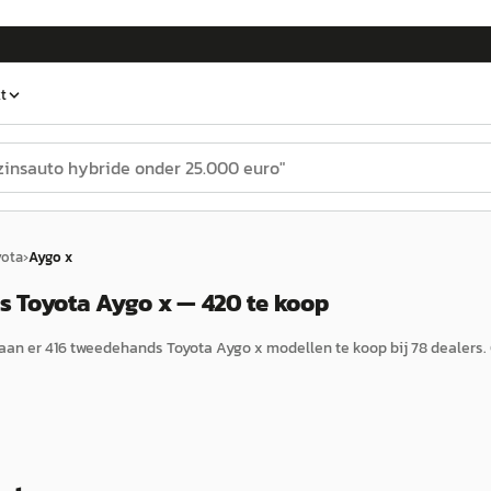
t
yota
›
Aygo x
 Toyota Aygo x — 420 te koop
aan er
416
tweedehands
Toyota
Aygo x
modellen te koop bij
78
dealers.