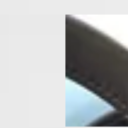
jk
B
ota Aygo X
·
2025
Toyota Aygo X
·
2025
VT-i MT Play
1.0 VVT-i MT Play
950
€ 18.250
€ 359/mnd
v.a. € 387/mnd
· 41.543 km · Benzine ·
2025 · 7.276 km · Benzine ·
geschakeld
Handgeschakeld
endorp Den Bosch
· 's-
Oostendorp Den Bosch
· 's-
ogenbosch
4,3
(
675
)
hertogenbosch
4,3
(
675
)
jk aanbieding →
Bekijk aanbieding →
jk
Vergelijk