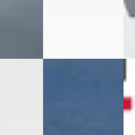
Automaat
Auto
kwerda
Autobedrijf Cappendijk Vlissingen
Van S
· Leeuwarden
B.V.
· Vlissingen
4,6
(
200
)
4,6
Bekijk aanbieding →
Beki
ng →
Vergelijk
Vergeli
B
B
X
·
2025
Toyota Aygo X
·
2024
Toy
y
1.0 Vvt-I Mt Play
1.0 V
€ 16.750
€ 17.
v.a. € 355/mnd
v.a. 
 Benzine ·
2024 · 3.876 km · Benzine ·
2023 
Handgeschakeld
Hand