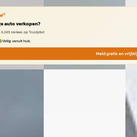
®
af
ige auto verkopen?
·
6.249
reviews op Trustpilot
Veilig vanuit huis
Meld gratis en vrijbl
B
C
X
·
2024
Toyota Aygo X
·
2022
Toy
1.0 Vvt-I S-Cvt Play
1.0 
€ 13.950
€ 22.
v.a. € 296/mnd
v.a. 
· Benzine ·
2022 · 35.204 km · Benzine ·
2024 