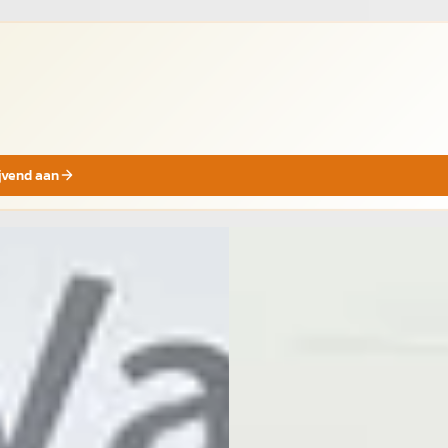
ijvend aan
B
ota Aygo X
·
2024
Toyota Aygo X
·
2022
VVT-i S-CVT Premium
1.0 Vvt-I S-Cvt Envy
995
€ 17.999
€ 487/mnd
v.a. € 382/mnd
· 1.060 km · Benzine ·
2022 · 54.406 km · Benzine ·