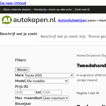
Ga naar inhoud
Alleen erkende dealers
Marktprijs-check op elke
auto
Zoek met AI
Auto's
Autowijzer
Leasen
Mark
Beschrijf wat je zoekt
Home
›
Occasions
›
To
Filters
Tweedehands
Wissen
Merk
In
augustus 2026
st
vorige maand.
Model
Prijs (€)
tot
Pagina
1
van
18
Max. maandlast
Bouwjaar