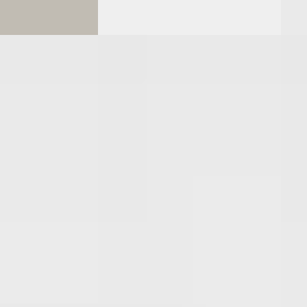
Vergelijk
Vergeli
B
B
X
·
2023
Toyota Aygo X
·
2025
Toy
ay
1.0 VVT-i MT Play
1.0 V
€ 17.950
€ 16.
v.a. € 381/mnd
v.a. 
· Benzine ·
2025 · 16.227 km · Benzine ·
2025 
Handgeschakeld
Hand
mond
· Helmond
Oostendorp Den Bosch
· 's-
Oost
hertogenbosch
4,3
(
675
)
hert
ng →
Bekijk aanbieding →
Beki
Vergelijk
Vergeli