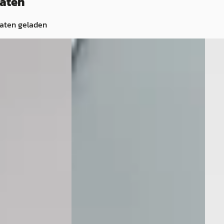
taten
taten geladen
A
B
X
·
2026
Toyota Aygo X
·
2023
Toy
Nieuw En Snel
1.0 Vvt-I Mt Play Ad Cruise Apple
1.0 V
€ 15.999
€ 14.
v.a. € 339/mnd
v.a. 
2023 · 8.259 km · Benzine ·
2024 
ride · Automaat
Handgeschakeld
Hand
xveen B.V.
·
Van der Linde Emmeloord B.V.
·
Oost
3
(
48
)
Emmeloord
4,6
(
204
)
hert
ng →
Bekijk aanbieding →
Beki
Vergelijk
Vergeli