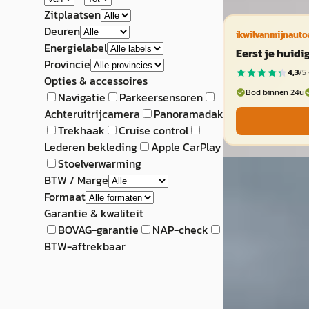
Zitplaatsen
Deuren
ikwilvanmijnauto
Energielabel
Eerst je huid
Provincie
4,3
/5 
Opties & accessoires
Bod binnen 24u
Navigatie
Parkeersensoren
Achteruitrijcamera
Panoramadak
Trekhaak
Cruise control
Lederen bekleding
Apple CarPlay
Stoelverwarming
B
BTW / Marge
Toyota Aygo 
Formaat
1.0 Vvt-I Mt First
Garantie & kwaliteit
BOVAG-garantie
NAP-check
€ 16.450
BTW-aftrekbaar
v.a. € 349/mnd
2024 · 47.706 km 