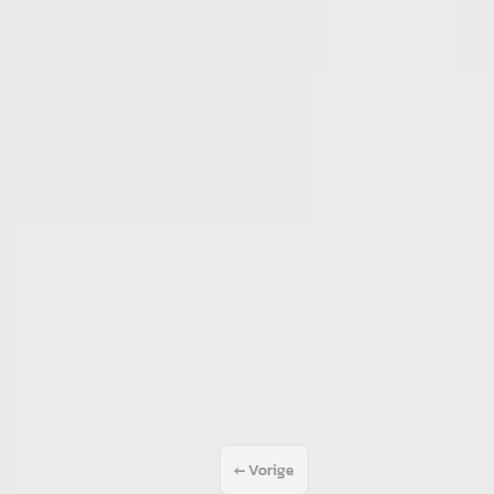
X
·
2025
y
· Benzine ·
Bosch
· 's-
4,3
(
675
)
ng →
← Vorige
1
2
…