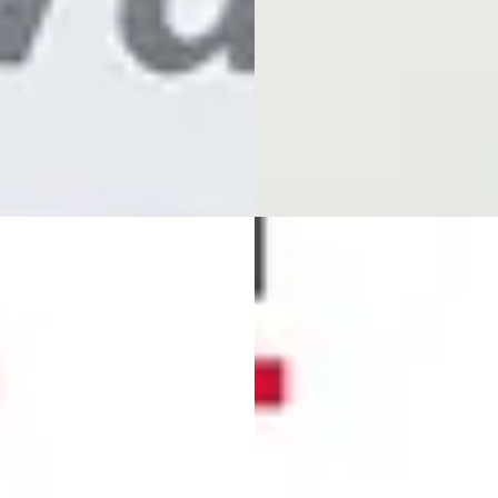
maat
Automaat
uilichem Auto's
· Opheusden
Van Gent Autobedrijf Veenend
(
130
)
B.V.
· Veenendaal
4,7
(
583
)
jk aanbieding →
Bekijk aanbieding →
jk
Vergelijk
Toyota Aygo X
·
2025
ota Aygo X
·
2023
1.0 VVT-i MT Bi-tone Pulse Ca
VT-i MT Bi-tone Pulse Carplay
€ 17.890
890
v.a. € 379/mnd
€ 379/mnd
2025 · 16.241 km · Benzine ·
· 16.241 km · Benzine ·
Handgeschakeld
geschakeld
Wim Hofman Auto's
·