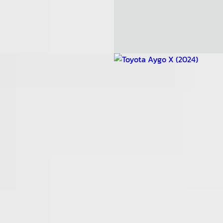
ogenbosch
4,3
(
675
)
Hilversum
4,5
(
224
)
jk aanbieding →
Bekijk aanbieding →
jk
Vergelijk
Toyota Aygo X
·
2024
ota Aygo X
·
2025
1.0 VVT-i MT 72pk Play
VT-i MT Play
€ 16.950
950
v.a. € 359/mnd
€ 381/mnd
2024 · 5.888 km · Benzine ·
· 21.526 km · Benzine ·
Handgeschakeld
geschakeld
Cas Lamens
· Berkel en Rodenr
endorp Den Bosch
· 's-
4,5
(
199
)
ogenbosch
4,3
(
675
)
Bekijk aanbieding →
jk aanbieding →
Vergelijk