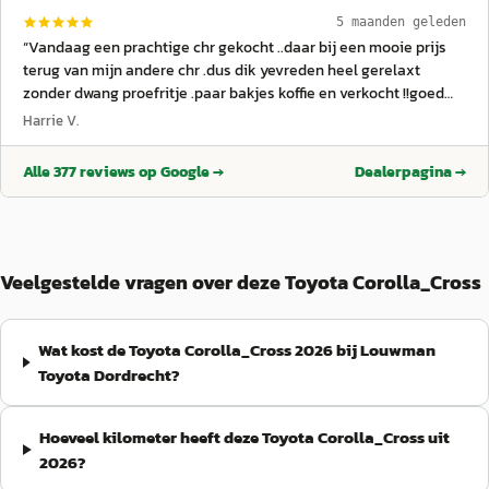
nadat onze auto gestolen was weer teruggekeerd bij Louwman
5 maanden geleden
Dordrecht. Wederom weer fantastisch geholpen door Dion, en
“
Vandaag een prachtige chr gekocht ..daar bij een mooie prijs
Fabian die ons de nieuwe auto geleverd heeft. Ook dank voor
terug van mijn andere chr .dus dik yevreden heel gerelaxt
het meedenken over een vervangende auto tijdens de periode
zonder dwang proefritje .paar bakjes koffie en verkocht !!goed
dat wij op de nieuwe auto moesten wachten, gelukkig snel
geholpen door bryan complimenten !!
”
Harrie V.
geleverd. Zijn dus weer zeer tevreden.
”
Alle
377
reviews op Google →
Dealerpagina →
Veelgestelde vragen over deze Toyota Corolla_Cross
Wat kost de Toyota Corolla_Cross 2026 bij Louwman
Toyota Dordrecht?
Hoeveel kilometer heeft deze Toyota Corolla_Cross uit
2026?