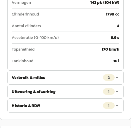
Vermogen
142 pk (104 kW)
Cilinderinhoud
1798 cc
Aantal cilinders
4
Acceleratie (0-100 km/u)
9.9 s
Topsnelheid
170 km/h
Tankinhoud
36 l
Verbruik & milieu
2
Uitvoering & afwerking
1
Historie & RDW
1