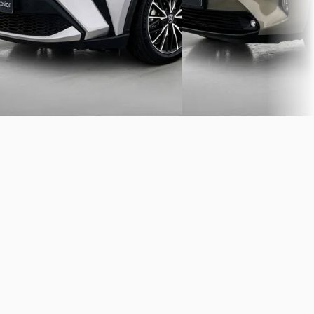
Automaat
Roosendaal
4,3
(
277
)
Bekijk aanbieding →
Louwman Toyota Hellevoetsluis
·
Hellevoetsluis
4,0
(
364
)
Vergelijk
Bekijk aanbieding →
Vergelijk