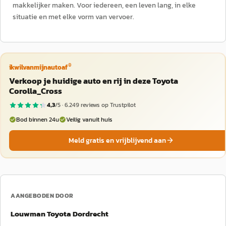
makkelijker maken. Voor iedereen, een leven lang, in elke
situatie en met elke vorm van vervoer.
®
ikwilvanmijnautoaf
Verkoop je huidige auto en rij in deze Toyota
Corolla_Cross
4,3
/5 ·
6.249
reviews op Trustpilot
Bod binnen 24u
Veilig vanuit huis
Meld gratis en vrijblijvend aan
AANGEBODEN DOOR
Louwman Toyota Dordrecht