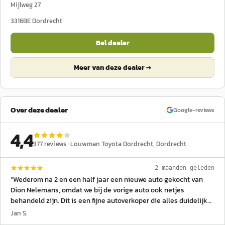
Mijlweg 27
3316BE
Dordrecht
Bel dealer
Meer van deze dealer →
Over deze dealer
Google-reviews
4,4
377
reviews ·
Louwman Toyota Dordrecht
, Dordrecht
2 maanden geleden
“
Wederom na 2 en een half jaar een nieuwe auto gekocht van
Dion Nelemans, omdat we bij de vorige auto ook netjes
behandeld zijn. Dit is een fijne autoverkoper die alles duidelijk
bij aflevering uitlegt, en bij aankoop niets opdringt en goed naar
Jan S.
de wensen luistert. Geeft ook een eerlijke inruilprijs. Ook nu