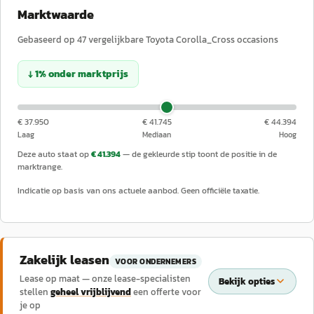
Marktwaarde
Gebaseerd op
47
vergelijkbare
Toyota
Corolla_Cross
occasions
↓
1
%
onder
marktprijs
€ 37.950
€ 41.745
€ 44.394
Laag
Mediaan
Hoog
Deze auto staat op
€ 41.394
— de gekleurde stip toont de positie in de
marktrange.
Indicatie op basis van ons actuele aanbod. Geen officiële taxatie.
Zakelijk leasen
VOOR ONDERNEMERS
Lease op maat — onze lease-specialisten
Bekijk opties
stellen
geheel vrijblijvend
een offerte voor
je op