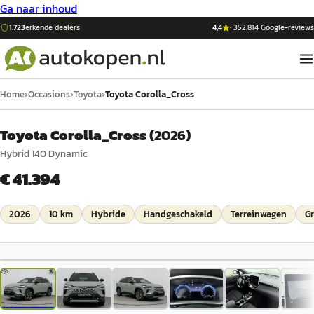
Ga naar inhoud
1.723
erkende dealers
4,4
·
352.814
Google-reviews
Home
›
Occasions
›
Toyota
›
Toyota Corolla_Cross
Toyota Corolla_Cross
(
2026
)
Hybrid 140 Dynamic
€ 41.394
2026
10 km
Hybride
Handgeschakeld
Terreinwagen
Gr
1
/
35