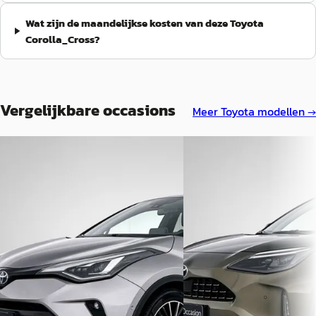
Wat zijn de maandelijkse kosten van deze Toyota
Corolla_Cross?
Vergelijkbare occasions
Meer
Toyota
modellen →
A
Toyota Yaris_Cross
·
Toyota C-HR
·
2021
1.5 Hybrid Executive
2.0 Hybrid Executive
€ 27.445
€ 27.950
v.a. € 582/mnd
v.a. € 592/mnd
2023 · 55.416 km · Hybride 
Marktconform
Automaat
2021 · 85.326 km · Hybride ·
Louwman Toyota Roosend