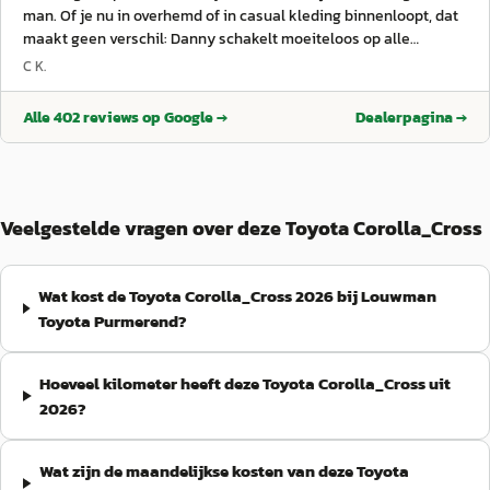
man. Of je nu in overhemd of in casual kleding binnenloopt, dat
maakt geen verschil: Danny schakelt moeiteloos op alle
niveaus. Hij heeft enorm veel mensenkennis, is oprecht
C K.
vriendelijk en behulpzaam, denkt met je mee en zet zonder
moeite een extra stap als dat nodig is. Dit alles in combinatie
Alle
402
reviews op Google →
Dealerpagina →
met een fijn en hecht team, prettig contact en échte menselijke
en sociale benadering. Dit alles heeft uiteindelijk geleid tot een
goede deal waar ik nog steeds heel blij mee ben . Ook na de
aankoop kun je gewoon bij hen terecht met vragen; het contact
stopt niet zodra de auto verkocht is . Danny: complimenten. En
Veelgestelde vragen over deze Toyota Corolla_Cross
hetzelfde geldt voor het team; het is duidelijk dat hier een sterk
en prettig team staat.
”
Wat kost de Toyota Corolla_Cross 2026 bij Louwman
Toyota Purmerend?
Hoeveel kilometer heeft deze Toyota Corolla_Cross uit
2026?
Wat zijn de maandelijkse kosten van deze Toyota