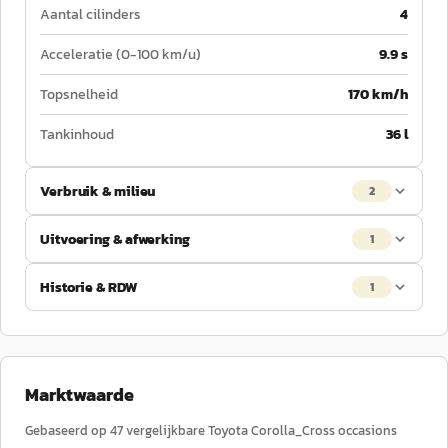
Aantal cilinders
4
Acceleratie (0-100 km/u)
9.9 s
Topsnelheid
170 km/h
Tankinhoud
36 l
Verbruik & milieu
2
Uitvoering & afwerking
1
Historie & RDW
1
Marktwaarde
Gebaseerd op
47
vergelijkbare
Toyota
Corolla_Cross
occasions