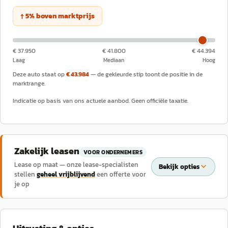
↑
5
%
boven
marktprijs
€ 37.950
€ 41.800
€ 44.394
Laag
Mediaan
Hoog
Deze auto staat op
€ 43.984
— de gekleurde stip toont de positie in de
marktrange.
Indicatie op basis van ons actuele aanbod. Geen officiële taxatie.
Zakelijk leasen
VOOR ONDERNEMERS
Lease op maat — onze lease-specialisten
Bekijk opties
stellen
geheel vrijblijvend
een offerte voor
je op