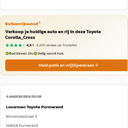
®
ikwilvanmijnautoaf
Verkoop je huidige auto en rij in deze Toyota
Corolla_Cross
4,3
/5 ·
6.249
reviews op Trustpilot
Bod binnen 24u
Veilig vanuit huis
Meld gratis en vrijblijvend aan
AANGEBODEN DOOR
Louwman Toyota Purmerend
Binnenzeestraat 9
1446AB
Purmerend