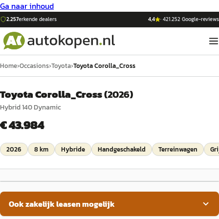
Ga naar inhoud
2.257
erkende dealers
4,4
·
421.252
Google-reviews
Home
›
Occasions
›
Toyota
›
Toyota Corolla_Cross
Toyota Corolla_Cross
(
2026
)
Hybrid 140 Dynamic
€ 43.984
2026
8 km
Hybride
Handgeschakeld
Terreinwagen
Gri
Ook zakelijk leasen mogelijk