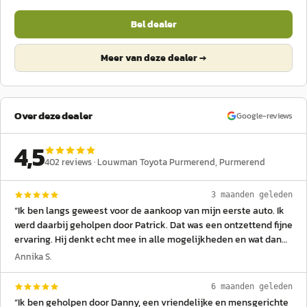
Bel dealer
Meer van deze dealer →
Over deze dealer
Google-reviews
4,5
402
reviews ·
Louwman Toyota Purmerend
, Purmerend
3 maanden geleden
“
Ik ben langs geweest voor de aankoop van mijn eerste auto. Ik
werd daarbij geholpen door Patrick. Dat was een ontzettend fijne
ervaring. Hij denkt echt mee in alle mogelijkheden en wat dan
het beste bij jou past. Uiteraard ging het om een tweedehands
Annika S.
auto. Er waren hier wat krasjes en dingen zichtbaar die, zover
mogelijk, kosteloos weggewerkt werden bij aankoop. Heel erg
6 maanden geleden
fijn bedrijf, heel erg fijn team. Zeer tevreden met mijn aankoop!
”
“
Ik ben geholpen door Danny, een vriendelijke en mensgerichte