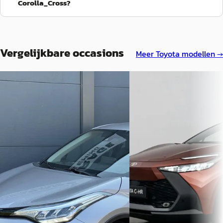
Corolla_Cross?
Vergelijkbare occasions
Meer
Toyota
modellen →
A
A
Toyota C-HR
·
2020
Toyota C-HR
·
2026
1.8 Hybrid
1.8 Hybrid 140 Dynamic
€ 19.930
€ 40.144
v.a. € 422/mnd
v.a. € 851/mnd
Scherp geprijsd
Boven markt
2020 · 97.471 km · Benzine ·
2026 · 10 km · Hybride · 
Automaat
Louwman Toyota Noordwi
Van Oord Auto
· Maarssen
Noordwijk
4,2
(
267
)