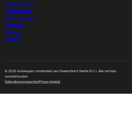
Private Lease
Financiering
Auto verkopen
Over ons
Contact
Privacy
© 2026
Autokopen
(onderdeel van Dealerdirect Media B.V.). Alle rechten
voorbehouden.
Gebruiksvoorwaarden
Privacybeleid