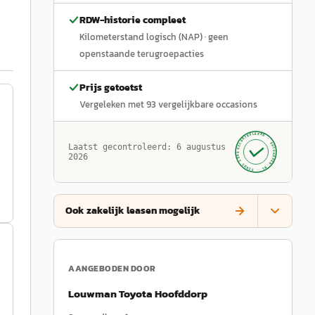
RDW-historie compleet
Kilometerstand logisch (NAP)
· geen
openstaande terugroepacties
Prijs getoetst
Vergeleken met
93
vergelijkbare occasions
GECONTROLEERD ·
AUTOKOPEN.NL
Laatst gecontroleerd:
6 augustus
· SINDS 1999 ·
2026
Ook zakelijk leasen mogelijk
AANGEBODEN DOOR
Louwman Toyota Hoofddorp