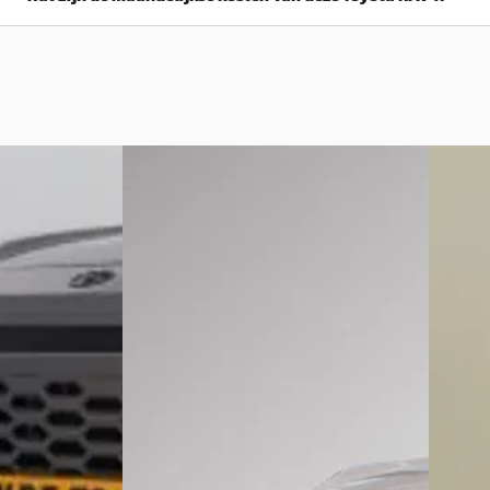
Toyota RAV4
·
2026
Nieuw 
6
A
2.5 Hybrid Awd 300 First Edition, 2.000
Toyot
00 First...
Kg Trekken
2.5 Plu
€ 59.499
€ 42.20
v.a. € 1.261/mnd
v.a. € 
Boven markt
Boven 
n hybride ·
2026 · 3.124 km · Hybride · Automaat
2022 · 
Van Ekris Waddinxveen B.V.
·
wijk
·
Waddinxveen
4,3
(
48
)
Peterm