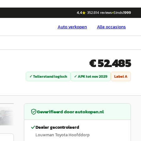
4,4
·
352.814
reviews
Sinds
1999
Auto
verkopen
Alle occasions
€ 52.485
✓ Tellerstand logisch
✓ APK tot
nov 2029
Label
A
/
54
Geverifieerd door
autokopen.nl
Dealer gecontroleerd
Louwman Toyota Hoofddorp