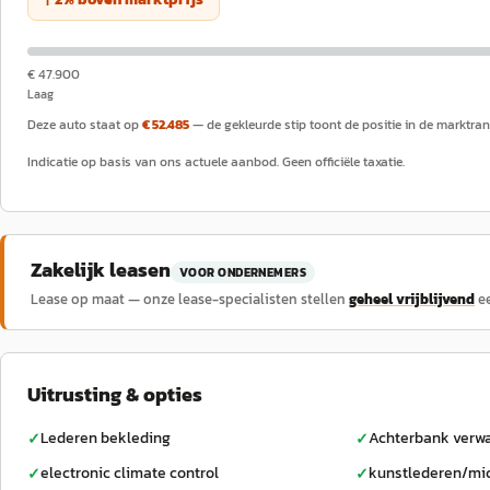
€ 47.900
Laag
Deze auto staat op
€ 52.485
— de gekleurde stip toont de positie in de marktran
Indicatie op basis van ons actuele aanbod. Geen officiële taxatie.
Zakelijk leasen
VOOR ONDERNEMERS
Lease op maat — onze lease-specialisten stellen
geheel vrijblijvend
e
Uitrusting & opties
Lederen bekleding
Achterbank verw
✓
✓
electronic climate control
kunstlederen/mic
✓
✓