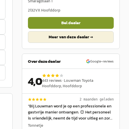
Smaragdlaan 1
2132VX
Hoofddorp
Bel dealer
Meer van deze dealer →
Over deze dealer
Google-reviews
4,0
443
reviews ·
Louwman Toyota
Hoofddorp
, Hoofddorp
2 maanden geleden
“
Bij Louwman word je op een professionele en
gastvrije manier ontvangen. 😊 Het personeel
is vriendelijk, neemt de tijd voor uitleg en zorgt
ervoor dat je je als klant serieus genomen
Tonnetje