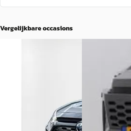
Vergelijkbare occasions
B
A
Toyota RAV4
·
2023
Toyota RAV4
·
202
2.5 Hybrid Awd Executive
2.5 Plug-in Hybrid AWD 3
€ 42.845
€ 58.995
v.a. € 908/mnd
v.a. € 1.251/mnd
Boven markt
Boven markt
2023 · 48.256 km · Hybride · Automaat
2026 · 2.500 km · Plug-i
Handgeschakeld
Oostendorp Valkenswaard
·
Valkenswaard
4,7
(
21
)
Louwman Toyota Noord