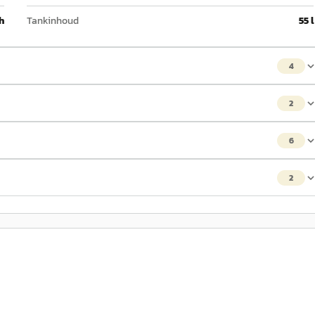
h
Tankinhoud
55 l
4
2
6
2