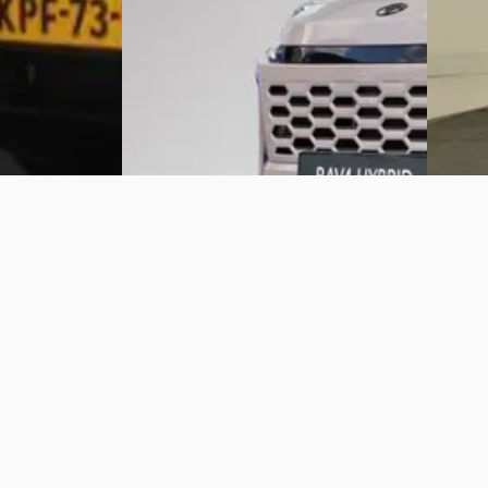
Bekijk aanbieding →
4,2
(
59
)
Vandaag
Vergelijk
Bekijk 
Vergelijk