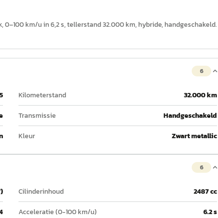
k, 0–100 km/u in 6,2 s, tellerstand 32.000 km, hybride, handgeschakeld.
6
5
Kilometerstand
32.000 km
e
Transmissie
Handgeschakeld
n
Kleur
Zwart metallic
6
)
Cilinderinhoud
2487 cc
4
Acceleratie (0-100 km/u)
6.2 s