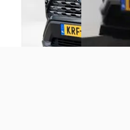
Bekijk aanbieding →
Noordwijk
4,2
(
267
)
Bekijk aanbieding →
Vergelijk
Vergelijk