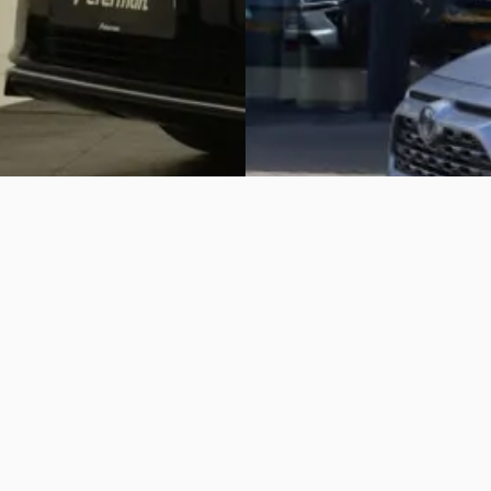
van Leussen Ommen
· Ommen
 geplaatst
4,5
(
163
)
Bekijk aanbieding →
aanbieding →
Vergelijk