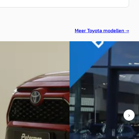
Meer
Toyota
modellen →
binnen
B
Toyota RAV4
·
2024
a RAV4
·
2022
2.5 HYBRID AWD DYNAMIC
g In Hybride AWD Dynamic
ANDROID/APPLE
STOEL/VOORRUITVERW. LM-V
0
P-SENSOREN CAMERA AD-CRU
895/mnd
€ 39.900
markt
v.a. € 846/mnd
›
40.929 km · Hybride · Automaat
Boven markt
an Enschede
· Enschede
2024 · 63.663 km · Hybride · A