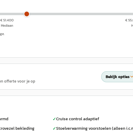
€ 51.400
€ 55
Mediaan
ge.
Bekijk opties
en offerte voor je op
armd
Cruise control adaptief
✓
rovezel bekleding
Stoelverwarming voorstoelen (alleen i.c.
✓