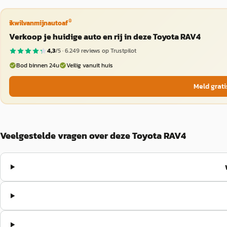
®
ikwilvanmijnautoaf
Verkoop je huidige auto en rij in deze Toyota RAV4
4,3
/5 ·
6.249
reviews op Trustpilot
Bod binnen 24u
Veilig vanuit huis
Meld grati
Veelgestelde vragen over deze Toyota RAV4