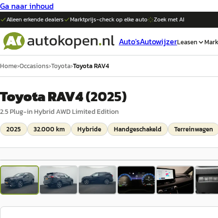
Ga naar inhoud
Alleen erkende dealers
Marktprijs-check op elke
auto
Zoek met AI
Auto's
Autowijzer
Leasen
Mark
Home
›
Occasions
›
Toyota
›
Toyota RAV4
Toyota RAV4
(
2025
)
2.5 Plug-in Hybrid AWD Limited Edition
2025
32.000 km
Hybride
Handgeschakeld
Terreinwagen