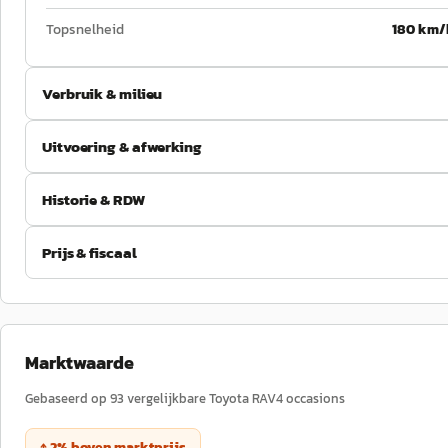
Topsnelheid
180 km/
Verbruik & milieu
Uitvoering & afwerking
Historie & RDW
Prijs & fiscaal
Marktwaarde
Gebaseerd op
93
vergelijkbare
Toyota
RAV4
occasions
↑
2
%
boven
marktprijs