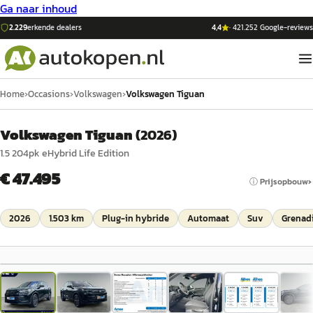
Ga naar inhoud
2.229
erkende dealers
4,4
·
421.252
Google-reviews
Home
›
Occasions
›
Volkswagen
›
Volkswagen Tiguan
Volkswagen Tiguan
(
2026
)
1.5 204pk eHybrid Life Edition
€ 47.495
ⓘ Prijsopbouw
2026
1.503 km
Plug-in hybride
Automaat
Suv
Grenadi
1
/
34