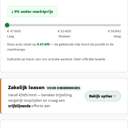
↓
9
%
onder
marktprijs
€ 47.900
€ 52.400
€ 59.842
Laag
Mediaan
Hoog
Deze auto staat op
€ 47.495
— de gekleurde stip toont de positie in de
marktrange.
Indicatie op basis van ons actuele aanbod. Geen officiële taxatie.
Zakelijk leasen
VOOR ONDERNEMERS
Vanaf €
565
/mnd — bereken bijtelling,
Bekijk opties
vergelijk looptijden en vraag een
vrijblijvende
offerte aan