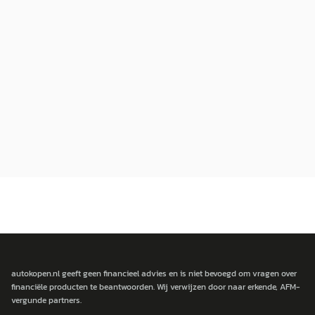
autokopen.nl geeft geen financieel advies en is niet bevoegd om vragen over
financiële producten te beantwoorden. Wij verwijzen door naar erkende, AFM-
vergunde partners.