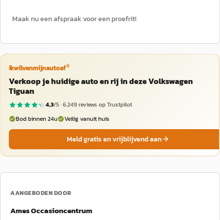
Maak nu een afspraak voor een proefrit!
®
ikwilvanmijnautoaf
Verkoop je huidige auto en rij in deze Volkswagen
Tiguan
4,3
/5 ·
6.249
reviews op Trustpilot
Bod binnen 24u
Veilig vanuit huis
Meld gratis en vrijblijvend aan
AANGEBODEN DOOR
Ames Occasioncentrum