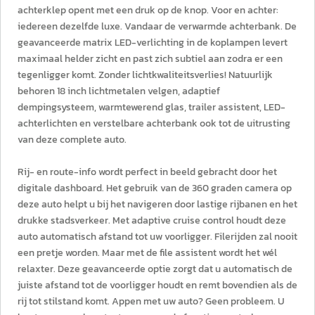
achterklep opent met een druk op de knop. Voor en achter:
iedereen dezelfde luxe. Vandaar de verwarmde achterbank. De
geavanceerde matrix LED-verlichting in de koplampen levert
maximaal helder zicht en past zich subtiel aan zodra er een
tegenligger komt. Zonder lichtkwaliteitsverlies! Natuurlijk
behoren 18 inch lichtmetalen velgen, adaptief
dempingsysteem, warmtewerend glas, trailer assistent, LED-
achterlichten en verstelbare achterbank ook tot de uitrusting
van deze complete auto.
Rij- en route-info wordt perfect in beeld gebracht door het
digitale dashboard. Het gebruik van de 360 graden camera op
deze auto helpt u bij het navigeren door lastige rijbanen en het
drukke stadsverkeer. Met adaptive cruise control houdt deze
auto automatisch afstand tot uw voorligger. Filerijden zal nooit
een pretje worden. Maar met de file assistent wordt het wél
relaxter. Deze geavanceerde optie zorgt dat u automatisch de
juiste afstand tot de voorligger houdt en remt bovendien als de
rij tot stilstand komt. Appen met uw auto? Geen probleem. U