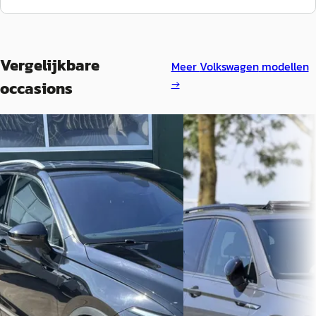
Vergelijkbare
Meer
Volkswagen
modellen
→
occasions
Volkswagen Tiguan
·
2022
Volkswagen Tiguan
·
Allspace 1.5 TSI R-Line Business+ 7p.
€ 35.950
€ 42.950
v.a. € 762/mnd
v.a. € 910/mnd
Marktconform
Boven markt
2021 · 39.982 km · Benzine 
Automaat
2022 · 36.606 km · Benzine ·
Automaat
De Autospot
· Utrecht
4,9
Bekijk aanbieding →
Garage Kramer
· ZIJDEWIND