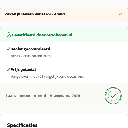
Zakelijk leasen vanaf €565/mnd
Geverifieerd door
autokopen.nl
Dealer gecontroleerd
Ames Occasioncentrum
Prijs getoetst
Vergeleken met
421
vergelijkbare occasions
GECONTROLEERD ·
AUTOKOPEN.NL
Laatst gecontroleerd:
9 augustus 2026
· SINDS 1999 ·
Specificaties