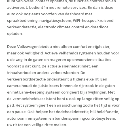
kunt van overal contact opnemen, de functies controleren en
activeren. U bedient 'm met remote services. En dan is deze
auto ook nog eens voorzien van dashboard met
spraakbediening, navigatiesysteem, WIFI-hotspot, kruisend
verkeer detectie, electronic climate control en draadloos
opladen.
Deze Volkswagen biedt u niet alleen comfort en rijplezier,
maar ook veiligheid. Actieve veiligheidssystemen houden voor
u de weg in de gaten en reageren op onvoorziene situaties
voordat u dat kunt. De actuele snelheidslimiet, een
inhaalverbod en andere verkeersborden. De
verkeersborddetectie ondersteunt u tijdens elke rit. Een
camera houdt de juiste koers binnen de rijstrook in de gaten
en het Lane-keeping systeem corrigeert bij afwijkingen. Met
de vermoeidheidsassistent bent u ook op lange ritten veilig op
pad. Het systeem geeft een waarschuwing zodra het tijd is voor
een pauze. Ook helpen het dodehoekdetectie, hill hold functie,
autonoom remsysteem en bandenspanningcontrolesysteem,
uw rit tot een veilige rit te maken.