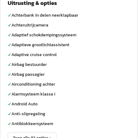
Uitrusting & opties
Achterbank in delen neerklapbaar
✓
Achteruitrijcamera
✓
Adaptief schokdempingssysteem
✓
Adaptieve grootlichtassistent
✓
Adaptive cruise control
✓
Airbag bestuurder
✓
Airbag passagier
✓
Airconditioning achter
✓
Alarmsysteem klasse I
✓
Android Auto
✓
Anti-slipregeling
✓
Antiblokkeersysteem
✓
Toon alle 82 opties ↓