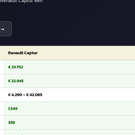
e Renault Captur een
→
Renault Captur
€ 23.752
€ 22.945
€ 4.290 – € 42.065
1.549
338