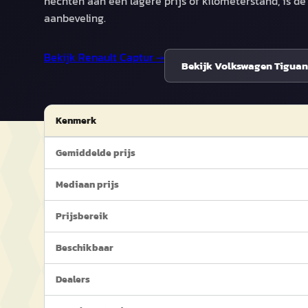
hechten aan een lagere prijs of kilometerstand, is d
aanbeveling.
Bekijk
Renault Captur
→
Bekijk
Volkswagen Tiguan
Kenmerk
Gemiddelde prijs
Mediaan prijs
Prijsbereik
Beschikbaar
Dealers