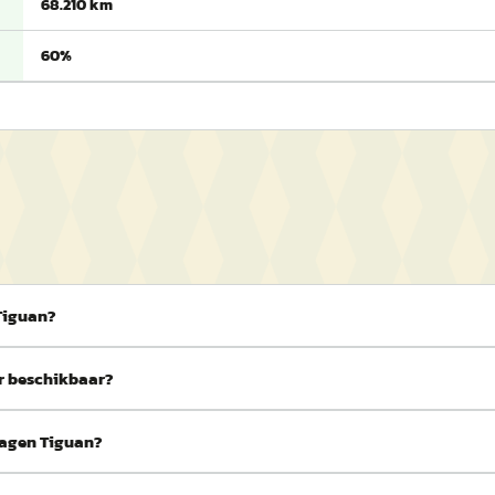
68.210 km
60%
Tiguan?
er beschikbaar?
swagen Tiguan?