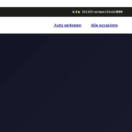
4,4
·
352.831
reviews
Sinds
1999
Auto
verkopen
Alle occasions