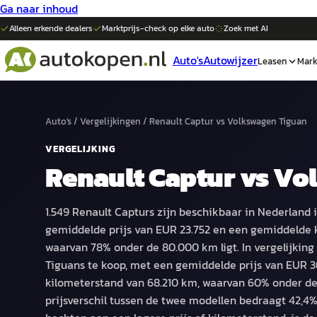
Ga naar inhoud
Alleen erkende dealers
Marktprijs-check op elke
auto
Zoek met AI
Auto's
Autowijzer
Leasen
Mark
Auto's
/
Vergelijkingen
/
Renault Captur
vs
Volkswagen Tiguan
VERGELIJKING
Renault Captur
vs
Vol
1.549 Renault Capturs zijn beschikbaar in Nederland 
gemiddelde prijs van EUR 23.752 en een gemiddelde 
waarvan 78% onder de 80.000 km ligt. In vergelijking 
Tiguans te koop, met een gemiddelde prijs van EUR 
kilometerstand van 68.210 km, waarvan 60% onder de
prijsverschil tussen de twee modellen bedraagt 42,4