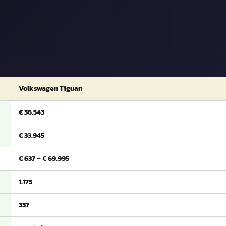
Volkswagen Tiguan
€ 36.543
€ 33.945
€ 637 – € 69.995
1.175
337