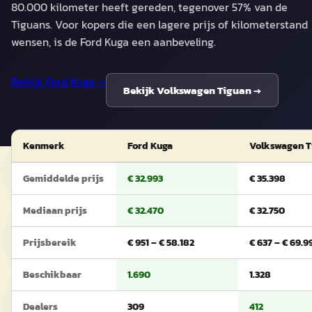
80.000 kilometer heeft gereden, tegenover 57% van de
Tiguans. Voor kopers die een lagere prijs of kilometerstand
wensen, is de Ford Kuga een aanbeveling.
Bekijk
Ford Kuga
→
Bekijk
Volkswagen Tiguan
→
Kenmerk
Ford Kuga
Volkswagen T
Gemiddelde prijs
€ 32.993
€ 35.398
Mediaan prijs
€ 32.470
€ 32.750
Prijsbereik
€ 951 – € 58.182
€ 637 – € 69.9
Beschikbaar
1.690
1.328
Dealers
309
412