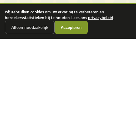
Wij gebruiken cookies om uw ervaring te verbeteren en
bezoekersstatistieken bij te houden. Lees ons
privacybeleid
.
Alleen noodzakelijk
Accepteren
autokopen.nl geeft geen financieel advies en is niet bevoegd om vragen over
financiële producten te beantwoorden. Wij verwijzen door naar erkende, AFM-
vergunde partners.
POPULAIRE MERKEN
Volkswagen
Vind jouw volgende auto bij
Toyota
betrouwbare dealers.
BMW
Mercedes-Benz
Audi