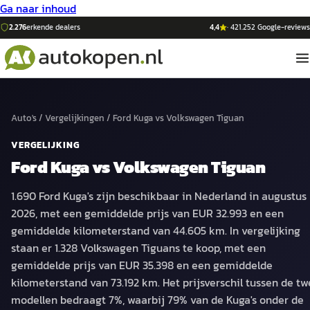
Ga naar inhoud
2.276
erkende dealers
4,4
·
421.252
Google-reviews
Auto's
/
Vergelijkingen
/
Ford Kuga
vs
Volkswagen Tiguan
VERGELIJKING
Ford Kuga
vs
Volkswagen Tiguan
1.690 Ford Kuga's zijn beschikbaar in Nederland in augustus
2026, met een gemiddelde prijs van EUR 32.993 en een
gemiddelde kilometerstand van 44.605 km. In vergelijking
staan er 1.328 Volkswagen Tiguans te koop, met een
gemiddelde prijs van EUR 35.398 en een gemiddelde
kilometerstand van 73.192 km. Het prijsverschil tussen de t
modellen bedraagt 7%, waarbij 79% van de Kuga's onder de