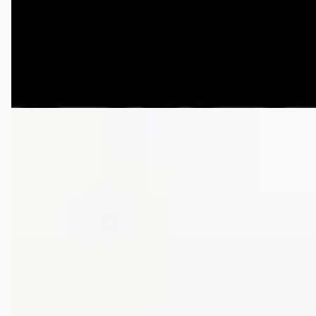
2016 · 129.550 km · Benzine · Handgeschakeld
Autohuis Eickhof
· Apeldoorn
4,8
(
53
)
Bekijk aanbieding →
Vergelijk
Infiniti G37
·
2010
Cabrio GT Premium
€ 16.865
v.a. € 358/mnd
2010 · 163.555 km · Benzine · Automaat
Wim Hofman Auto's
· Bergschenhoek
4,1
(
307
)
Bekijk aanbieding →
Vergelijk