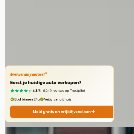
v.a. € 307/mnd
2016 · 123075 km · Benzine · Automaat
Bochane Nijmegen
· Apeldoorn
4,3
(
615
)
Bekijk aanbieding →
Vergelijk
®
ikwilvanmijnautoaf
Eerst je huidige auto verkopen?
4,3
/5 ·
6.249
reviews op Trustpilot
Bod binnen 24u
Veilig vanuit huis
Meld gratis en vrijblijvend aan
B