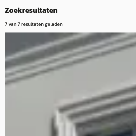
Zoekresultaten
7
van
7
resultaten geladen
G
Infiniti FX
·
2007
35 V6 AUT '07, MOOI EN GOED
€ 7.400
v.a. € 157/mnd
2007 · 219.104 km · Benzine · Automaat
De Automediair
· Overveen
Bekijk aanbieding →
Vergelijk