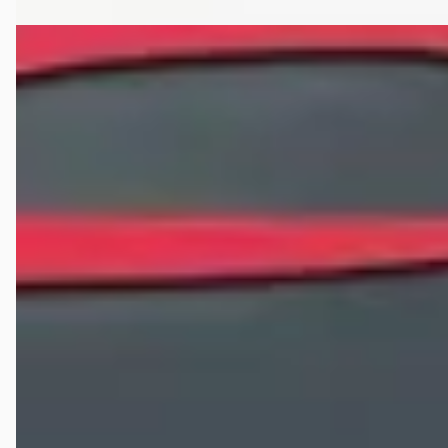
Infiniti Q30
·
2016
1.6t 115kW Luxe
€ 14.950
v.a. € 317/mnd
2016 · 104.590 km · Benzine · Automaat
Auto Koldewijn
· Apeldoorn
4,7
(
150
)
Bekijk aanbieding →
Vergelijk