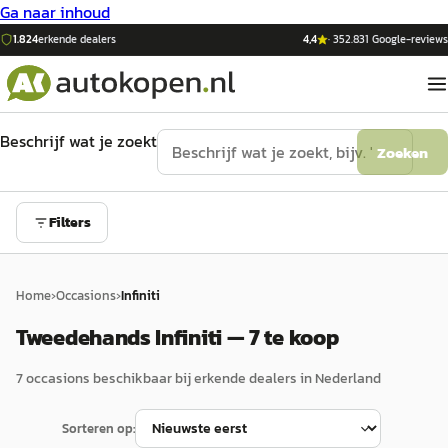
Ga naar inhoud
1.824
erkende dealers
4,4
·
352.831
Google-reviews
Beschrijf wat je zoekt
Zoeken
Filters
Home
›
Occasions
›
Infiniti
Tweedehands Infiniti — 7 te koop
7
occasion
s
beschikbaar bij erkende dealers in Nederland
Sorteren op: