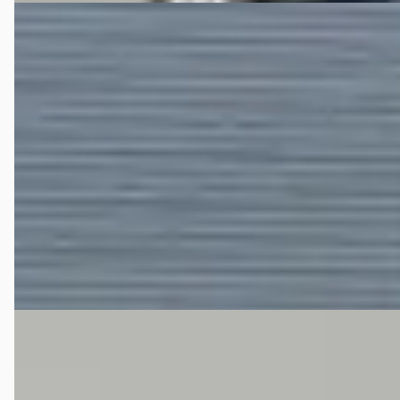
C
Infiniti Q50
·
2015
2.0t Business Premium +
€ 15.445
v.a. € 327/mnd
2015 · 122.413 km · Benzine · Automaat
Vanderdong Autoservice
· Farmsum
Bekijk aanbieding →
Vergelijk
Infiniti Q30
·
2016
1.6t Premium Tech
€ 14.500