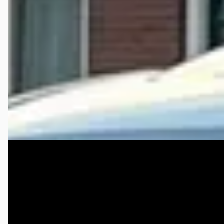
Infiniti M
·
2011
€ 9.950
v.a. € 211/mnd
2011 · 268.598 km · Onbekend · Handgeschakeld
DDM Export B.V.
· Made info
3,9
(
371
)
Bekijk aanbieding →
Vergelijk
Infiniti Q30
·
2016
1.6t Premium – Afneembare trekhaak
€ 13.450
v.a. € 285/mnd