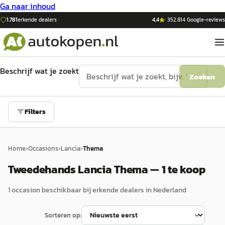
Ga naar inhoud
1.781
erkende dealers
4,4
·
352.814
Google-reviews
Beschrijf wat je zoekt
Zoeken
Filters
Home
›
Occasions
›
Lancia
›
Thema
Tweedehands Lancia Thema — 1 te koop
1
occasion
beschikbaar bij erkende dealers in Nederland
Sorteren op: