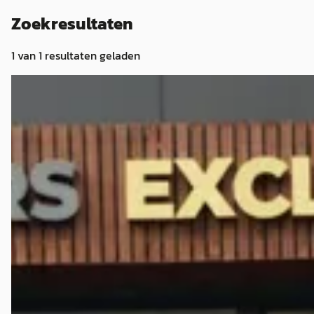
Zoekresultaten
1
van
1
resultaten geladen
Lancia Thema
·
2013
3.6 V6 Platinum Gepantserd / Armoured B4
€ 34.900
v.a. € 740/mnd
2013 · 84.221 km · Benzine · Handgeschakeld
Auto Keijzers
· Apeldoorn
4,1
(
143
)
Bekijk aanbieding →
Vergelijk