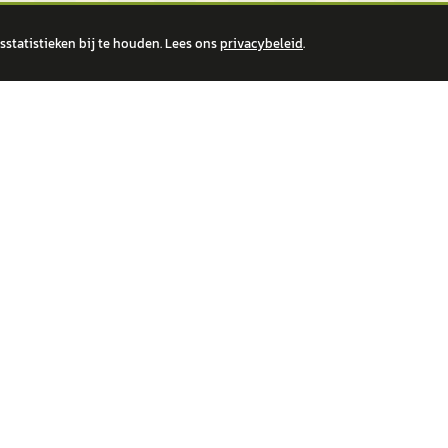
statistieken bij te houden. Lees ons
privacybeleid
.
 over financiële producten te beantwoorden. Wij verwijzen door naar erkende, AFM-v
IRE MERKEN
ONTDEK