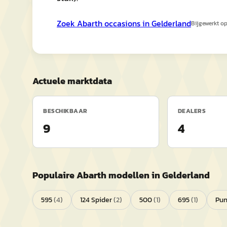
Zoek
Abarth
occasions in
Gelderland
Bijgewerkt o
Actuele marktdata
BESCHIKBAAR
DEALERS
9
4
Populaire
Abarth
modellen in
Gelderland
595
(
4
)
124 Spider
(
2
)
500
(
1
)
695
(
1
)
Pun