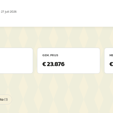
p
27 juli 2026
GEM. PRIJS
ME
€ 23.876
€
to
(
1
)