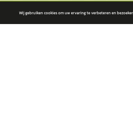
Wij gebruiken cookies om uw ervaring te verbeteren en bezoekers
autokopen.nl geeft geen financieel advies en is niet bevoegd om vragen
POPULA