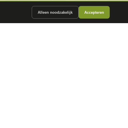
Alleen noodzakelijk
Accepteren
ergunde partners.
CONTACT
info@
autokopen.nl