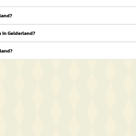
rland?
 in Gelderland?
rland?