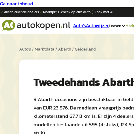
Ga naar inhoud
Alleen erkende dealers
Marktprijs-check op elke
auto
Zoek met AI
Auto's
Autowijzer
Leasen
Mark
Auto's
/
Marktdata
/
Abarth
/
Gelderland
Tweedehands
Abart
9 Abarth occasions zijn beschikbaar in Geld
van EUR 23.876. De mediaan vraagprijs bedr
kilometerstand 67.713 km is. Er zijn 4 deal
modellen bestaande uit 595 (4 stuks), 124 Spi
stuk).