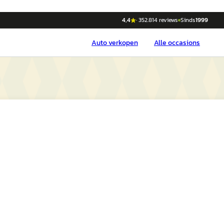
4,4
·
352.814
reviews
Sinds
1999
Auto
verkopen
Alle occasions