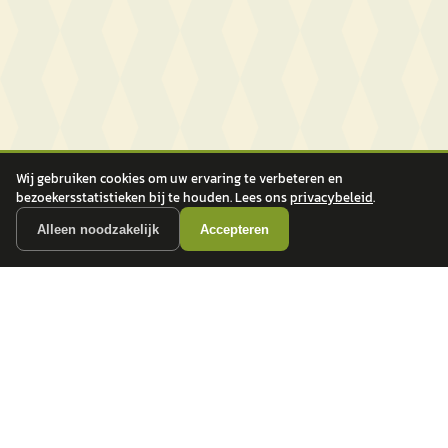
Wij gebruiken cookies om uw ervaring te verbeteren en
bezoekersstatistieken bij te houden. Lees ons
privacybeleid
.
Alleen noodzakelijk
Accepteren
autokopen.nl geeft geen financieel advies en is niet bevoegd om vragen over
financiële producten te beantwoorden. Wij verwijzen door naar erkende, AFM-
vergunde partners.
POPULAIRE MERKEN
Volkswagen
Vind jouw volgende auto bij