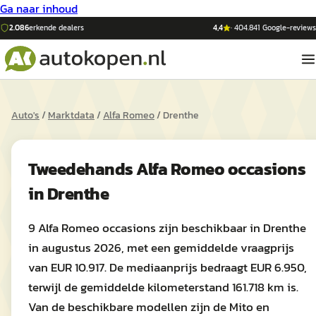
Ga naar inhoud
2.086
erkende dealers
4,4
·
404.841
Google-reviews
Auto's
/
Marktdata
/
Alfa Romeo
/
Drenthe
Tweedehands
Alfa Romeo
occasions
in
Drenthe
9 Alfa Romeo occasions zijn beschikbaar in Drenthe
in augustus 2026, met een gemiddelde vraagprijs
van EUR 10.917. De mediaanprijs bedraagt EUR 6.950,
terwijl de gemiddelde kilometerstand 161.718 km is.
Van de beschikbare modellen zijn de Mito en