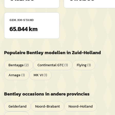
GEM. KM-STAND
65.844 km
Populaire
Bentley
modellen in
Zuid-Holland
Bentayga
(
2
)
Continental GTC
(
1
)
Flying
(
1
)
Arnage
(
1
)
MK VI
(
1
)
Bentley
occasions in andere provincies
Gelderland
Noord-Brabant
Noord-Holland