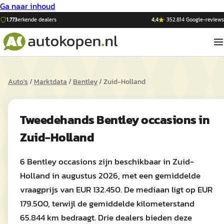
Ga naar inhoud
1.773
erkende dealers
4,4
·
352.814
Google-reviews
Auto's
/
Marktdata
/
Bentley
/
Zuid-Holland
Tweedehands
Bentley
occasions in
Zuid-Holland
6 Bentley occasions zijn beschikbaar in Zuid-
Holland in augustus 2026, met een gemiddelde
vraagprijs van EUR 132.450. De mediaan ligt op EUR
179.500, terwijl de gemiddelde kilometerstand
65.844 km bedraagt. Drie dealers bieden deze