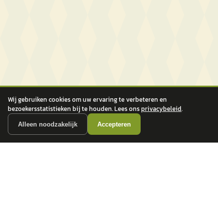
Wij gebruiken cookies om uw ervaring te verbeteren en
bezoekersstatistieken bij te houden. Lees ons
privacybeleid
.
Alleen noodzakelijk
Accepteren
autokopen.nl geeft geen financieel advies en is niet bevoegd om vragen over
financiële producten te beantwoorden. Wij verwijzen door naar erkende, AFM-
vergunde partners.
POPULAIRE MERKEN