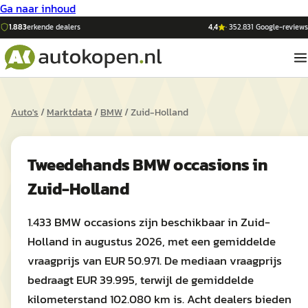
Ga naar inhoud
1.883
erkende dealers
4,4
·
352.831
Google-reviews
Auto's
/
Marktdata
/
BMW
/
Zuid-Holland
Tweedehands
BMW
occasions in
Zuid-Holland
1.433 BMW occasions zijn beschikbaar in Zuid-
Holland in augustus 2026, met een gemiddelde
vraagprijs van EUR 50.971. De mediaan vraagprijs
bedraagt EUR 39.995, terwijl de gemiddelde
kilometerstand 102.080 km is. Acht dealers bieden