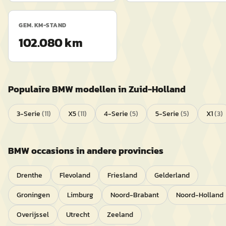
GEM. KM-STAND
102.080 km
Populaire
BMW
modellen in
Zuid-Holland
3-Serie
(
11
)
X5
(
11
)
4-Serie
(
5
)
5-Serie
(
5
)
X1
(
3
)
BMW
occasions in andere provincies
Drenthe
Flevoland
Friesland
Gelderland
Groningen
Limburg
Noord-Brabant
Noord-Holland
Overijssel
Utrecht
Zeeland