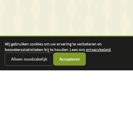
Wij gebruiken cookies om uw ervaring te verbeteren en
bezoekersstatistieken bij te houden. Lees ons
privacybeleid
.
Alleen noodzakelijk
Accepteren
autokopen.nl geeft geen financieel advies en is niet bevoegd om vragen over
financiële producten te beantwoorden. Wij verwijzen door naar erkende, AFM-
vergunde partners.
POPULAIRE MERKEN
Volkswagen
Vind jouw volgende auto bij
Toyota
betrouwbare dealers.