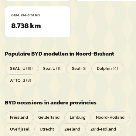
GEM. KM-STAND
8.738 km
Populaire
BYD
modellen in
Noord-Brabant
SEAL_U
(
19
)
Seal U
(
11
)
Seal
(
5
)
Dolphin
(
4
)
ATTO_3
(
3
)
BYD
occasions in andere provincies
Friesland
Gelderland
Limburg
Noord-Holland
Overijssel
Utrecht
Zeeland
Zuid-Holland