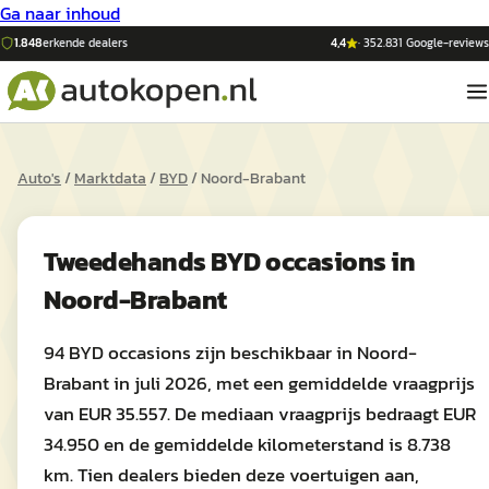
Ga naar inhoud
1.848
erkende dealers
4,4
·
352.831
Google-reviews
Auto's
/
Marktdata
/
BYD
/
Noord-Brabant
Tweedehands
BYD
occasions in
Noord-Brabant
94 BYD occasions zijn beschikbaar in Noord-
Brabant in juli 2026, met een gemiddelde vraagprijs
van EUR 35.557. De mediaan vraagprijs bedraagt EUR
34.950 en de gemiddelde kilometerstand is 8.738
km. Tien dealers bieden deze voertuigen aan,