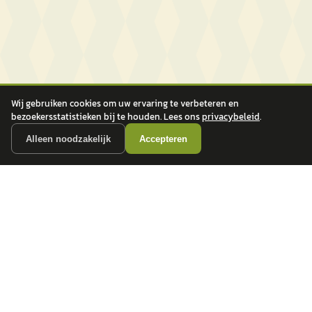
Wij gebruiken cookies om uw ervaring te verbeteren en
bezoekersstatistieken bij te houden. Lees ons
privacybeleid
.
Alleen noodzakelijk
Accepteren
autokopen.nl geeft geen financieel advies en is niet bevoegd om vragen over
financiële producten te beantwoorden. Wij verwijzen door naar erkende, AFM-
vergunde partners.
POPULAIRE MERKEN
Volkswagen
Vind jouw volgende auto bij
Toyota
betrouwbare dealers.