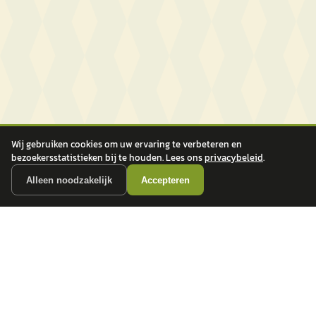
Wij gebruiken cookies om uw ervaring te verbeteren en
bezoekersstatistieken bij te houden. Lees ons
privacybeleid
.
Alleen noodzakelijk
Accepteren
autokopen.nl geeft geen financieel advies en is niet bevoegd om vragen over
financiële producten te beantwoorden. Wij verwijzen door naar erkende, AFM-
vergunde partners.
POPULAIRE MERKEN