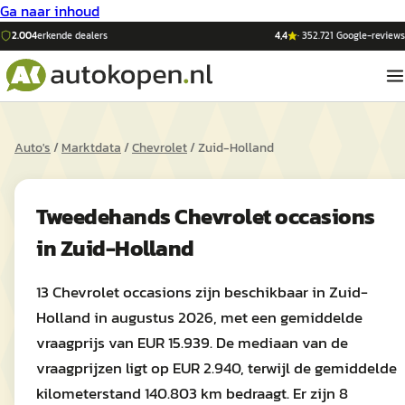
Ga naar inhoud
2.004
erkende dealers
4,4
·
352.721
Google-reviews
Auto's
/
Marktdata
/
Chevrolet
/
Zuid-Holland
Tweedehands
Chevrolet
occasions
in
Zuid-Holland
13 Chevrolet occasions zijn beschikbaar in Zuid-
Holland in augustus 2026, met een gemiddelde
vraagprijs van EUR 15.939. De mediaan van de
vraagprijzen ligt op EUR 2.940, terwijl de gemiddelde
kilometerstand 140.803 km bedraagt. Er zijn 8