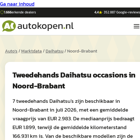
Ga naar inhoud
1.666
erkende dealers
4,4
·
352.887
Google-reviews
Auto's
/
Marktdata
/
Daihatsu
/
Noord-Brabant
Tweedehands
Daihatsu
occasions in
Noord-Brabant
7 tweedehands Daihatsu's zijn beschikbaar in
Noord-Brabant in juli 2026, met een gemiddelde
vraagprijs van EUR 2.983. De mediaanprijs bedraagt
EUR 1.899, terwijl de gemiddelde kilometerstand
166.931 km is. Van de beschikbare modellen zijn de