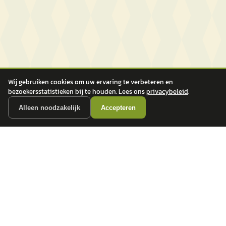
Wij gebruiken cookies om uw ervaring te verbeteren en
bezoekersstatistieken bij te houden. Lees ons
privacybeleid
.
Alleen noodzakelijk
Accepteren
autokopen.nl geeft geen financieel advies en is niet bevoegd om vragen over
financiële producten te beantwoorden. Wij verwijzen door naar erkende, AFM-
vergunde partners.
POPULAIRE MERKEN
Volkswagen
Vind jouw volgende auto bij