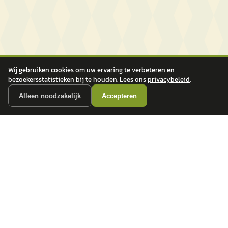
Wij gebruiken cookies om uw ervaring te verbeteren en
bezoekersstatistieken bij te houden. Lees ons
privacybeleid
.
Alleen noodzakelijk
Accepteren
autokopen.nl geeft geen financieel advies en is niet bevoegd om vragen over
financiële producten te beantwoorden. Wij verwijzen door naar erkende, AFM-
vergunde partners.
POPULAIRE MERKEN
Volkswagen
Vind jouw volgende auto bij
Toyota
betrouwbare dealers.