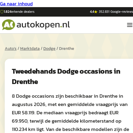
Ga naar inhoud
1.824
erkende dealers
4,4
·
352.831
Google-reviews
Auto's
/
Marktdata
/
Dodge
/
Drenthe
Tweedehands
Dodge
occasions in
Drenthe
8 Dodge occasions zijn beschikbaar in Drenthe in
augustus 2026, met een gemiddelde vraagprijs van
EUR 58.119. De mediaan vraagprijs bedraagt EUR
69.950, terwijl de gemiddelde kilometerstand op
110.234 km ligt. Van de beschikbare modellen zijn de