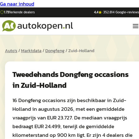
Ga naar inhoud
1.731
erkende dealers
4,4
·
352.814
Google-reviews
Auto's
/
Marktdata
/
Dongfeng
/
Zuid-Holland
Tweedehands
Dongfeng
occasions
in
Zuid-Holland
16 Dongfeng occasions zijn beschikbaar in Zuid-
Holland in augustus 2026, met een gemiddelde
vraagprijs van EUR 23.727. De mediaan vraagprijs
bedraagt EUR 24.499, terwijl de gemiddelde
kilometerstand op 900 km ligt. Er zijn 4 dealers die