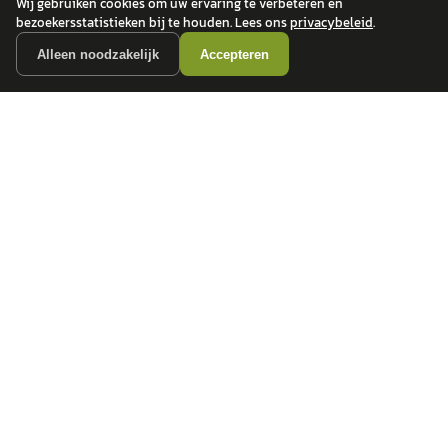
Wij gebruiken cookies om uw ervaring te verbeteren en
bezoekersstatistieken bij te houden. Lees ons
privacybeleid
.
Alleen noodzakelijk
Accepteren
autokopen.nl geeft geen financieel advies en is niet bevoegd om vragen over
financiële producten te beantwoorden. Wij verwijzen door naar erkende, AFM-
vergunde partners.
POPULAIRE MERKEN
Volkswagen
Vind jouw volgende auto bij
Toyota
betrouwbare dealers.
BMW
Mercedes-Benz
Audi
Ford
Opel