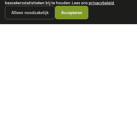
bezoekersstatistieken bij te houden. Lees ons
privacybeleid
.
Alleen noodzakelijk
Accepteren
autokopen.nl geeft geen financieel advies en is niet bevoegd om vragen over
financiële producten te beantwoorden. Wij verwijzen door naar erkende, AFM-
vergunde partners.
POPULAIRE MERKEN
Volkswagen
Vind jouw volgende auto bij
Toyota
betrouwbare dealers.
BMW
Mercedes-Benz
Audi
Ford
Opel
Peugeot