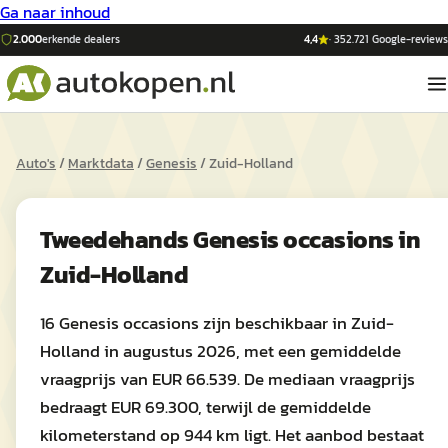
Ga naar inhoud
2.000
erkende dealers
4,4
·
352.721
Google-reviews
Auto's
/
Marktdata
/
Genesis
/
Zuid-Holland
Tweedehands
Genesis
occasions in
Zuid-Holland
16 Genesis occasions zijn beschikbaar in Zuid-
Holland in augustus 2026, met een gemiddelde
vraagprijs van EUR 66.539. De mediaan vraagprijs
bedraagt EUR 69.300, terwijl de gemiddelde
kilometerstand op 944 km ligt. Het aanbod bestaat