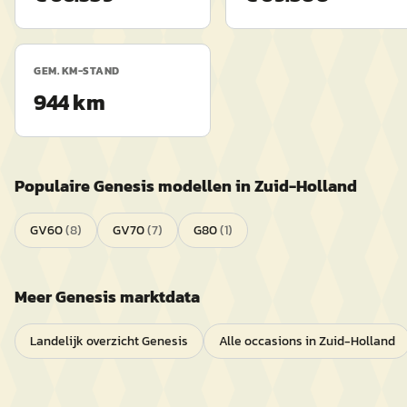
GEM. KM-STAND
944 km
Populaire
Genesis
modellen in
Zuid-Holland
GV60
(
8
)
GV70
(
7
)
G80
(
1
)
Meer
Genesis
marktdata
Landelijk overzicht
Genesis
Alle occasions in
Zuid-Holland