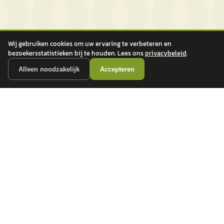
Wij gebruiken cookies om uw ervaring te verbeteren en
bezoekersstatistieken bij te houden. Lees ons
privacybeleid
.
Alleen noodzakelijk
Accepteren
autokopen.nl geeft geen financieel advies en is niet bevoegd om vragen over
financiële producten te beantwoorden. Wij verwijzen door naar erkende, AFM-
vergunde partners.
POPULAIRE MERKEN
Volkswagen
Vind jouw volgende auto bij
Toyota
betrouwbare dealers.
BMW
Mercedes-Benz