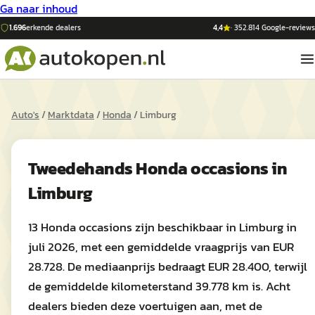
Ga naar inhoud
1.696
erkende dealers
4,4
·
352.814
Google-reviews
Auto's
/
Marktdata
/
Honda
/
Limburg
Tweedehands
Honda
occasions in
Limburg
13 Honda occasions zijn beschikbaar in Limburg in
juli 2026, met een gemiddelde vraagprijs van EUR
28.728. De mediaanprijs bedraagt EUR 28.400, terwijl
de gemiddelde kilometerstand 39.778 km is. Acht
dealers bieden deze voertuigen aan, met de