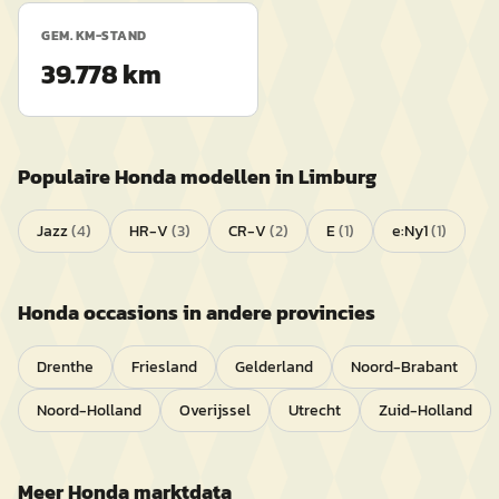
GEM. KM-STAND
39.778 km
Populaire
Honda
modellen in
Limburg
Jazz
(
4
)
HR-V
(
3
)
CR-V
(
2
)
E
(
1
)
e:Ny1
(
1
)
Honda
occasions in andere provincies
Drenthe
Friesland
Gelderland
Noord-Brabant
Noord-Holland
Overijssel
Utrecht
Zuid-Holland
Meer
Honda
marktdata