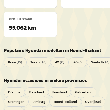
GEM. KM-STAND
55.062 km
Populaire
Hyundai
modellen in
Noord-Brabant
Kona
(
16
)
Tucson
(
8
)
i10
(
6
)
i20
(
6
)
Santa Fe
(
4
)
Hyundai
occasions in andere provincies
Drenthe
Flevoland
Friesland
Gelderland
Groningen
Limburg
Noord-Holland
Overijssel