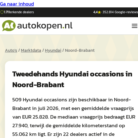
Ga naar inhoud
1.711
erkende dealers
4,4
·
352.814
Google-reviews
Auto's
/
Marktdata
/
Hyundai
/
Noord-Brabant
Tweedehands
Hyundai
occasions in
Noord-Brabant
509 Hyundai occasions zijn beschikbaar in Noord-
Brabant in juli 2026, met een gemiddelde vraagprijs
van EUR 25.828. De mediaan vraagprijs bedraagt EUR
27.940, terwijl de gemiddelde kilometerstand op
55.062 km ligt. Er zijn 22 dealers actief in de