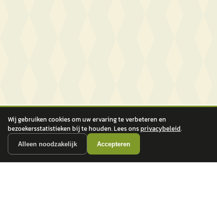
Wij gebruiken cookies om uw ervaring te verbeteren en
bezoekersstatistieken bij te houden. Lees ons
privacybeleid
.
Alleen noodzakelijk
Accepteren
autokopen.nl geeft geen financieel advies en is niet bevoegd om vragen over
financiële producten te beantwoorden. Wij verwijzen door naar erkende, AFM-
vergunde partners.