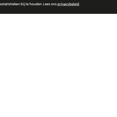
statistieken bij te houden. Lees ons
privacybeleid
.
 over financiële producten te beantwoorden. Wij verwijzen door naar erkende, AFM-v
IRE MERKEN
ONTDEK
wagen
Auto's
a
Nieuws