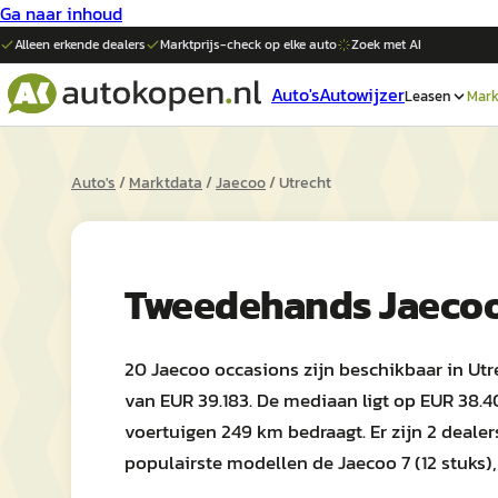
Ga naar inhoud
Alleen erkende dealers
Marktprijs-check op elke
auto
Zoek met AI
Auto's
Autowijzer
Leasen
Mark
Auto's
/
Marktdata
/
Jaecoo
/
Utrecht
Tweedehands
Jaeco
20 Jaecoo occasions zijn beschikbaar in Utr
van EUR 39.183. De mediaan ligt op EUR 38.4
voertuigen 249 km bedraagt. Er zijn 2 deale
populairste modellen de Jaecoo 7 (12 stuks), 5