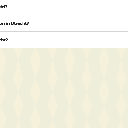
cht?
on in Utrecht?
cht?