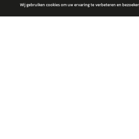
Wij gebruiken cookies om uw ervaring te verbeteren en bezoekers
autokopen.nl geeft geen financieel advies en is niet bevoegd om vragen
POPULA
Volks
Vind jouw volgende auto bij betrouwbare
Toyot
dealers.