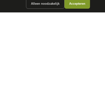
Alleen noodzakelijk
Accepteren
ergunde partners.
CONTACT
info@
autokopen.nl
+31 53 208 4490