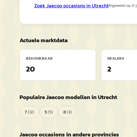
Zoek
Jaecoo
occasions in
Utrecht
Bijgewerkt op
21 
Actuele marktdata
BESCHIKBAAR
DEALERS
20
2
Populaire
Jaecoo
modellen in
Utrecht
7
(
12
)
5
(
5
)
8
(
3
)
Jaecoo
occasions in andere provincies