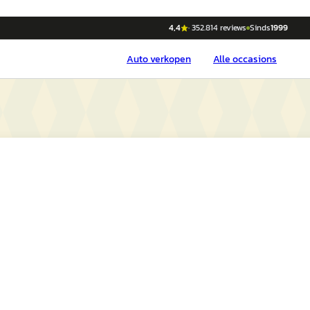
4,4
·
352.814
reviews
Sinds
1999
Auto
verkopen
Alle occasions