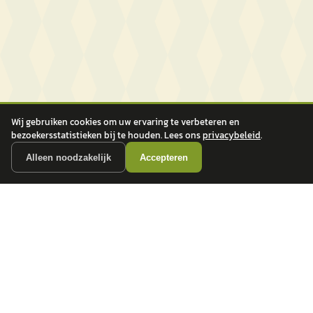
Wij gebruiken cookies om uw ervaring te verbeteren en
bezoekersstatistieken bij te houden. Lees ons
privacybeleid
.
Alleen noodzakelijk
Accepteren
autokopen.nl geeft geen financieel advies en is niet bevoegd om vragen over
financiële producten te beantwoorden. Wij verwijzen door naar erkende, AFM-
vergunde partners.
POPULAIRE MERKEN
Volkswagen
Vind jouw volgende auto bij