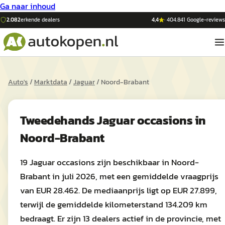
Ga naar inhoud
2.082
erkende dealers
4,4
·
404.841
Google-reviews
Auto's
/
Marktdata
/
Jaguar
/
Noord-Brabant
Tweedehands
Jaguar
occasions in
Noord-Brabant
19 Jaguar occasions zijn beschikbaar in Noord-
Brabant in juli 2026, met een gemiddelde vraagprijs
van EUR 28.462. De mediaanprijs ligt op EUR 27.899,
terwijl de gemiddelde kilometerstand 134.209 km
bedraagt. Er zijn 13 dealers actief in de provincie, met