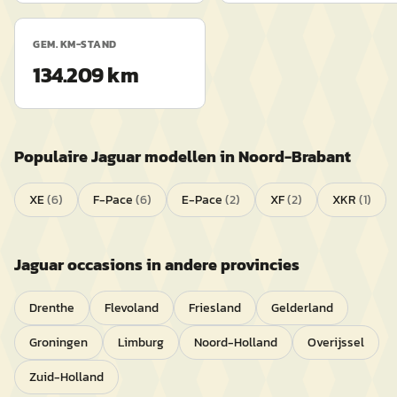
GEM. KM-STAND
134.209 km
Populaire
Jaguar
modellen in
Noord-Brabant
XE
(
6
)
F-Pace
(
6
)
E-Pace
(
2
)
XF
(
2
)
XKR
(
1
)
Jaguar
occasions in andere provincies
Drenthe
Flevoland
Friesland
Gelderland
Groningen
Limburg
Noord-Holland
Overijssel
Zuid-Holland