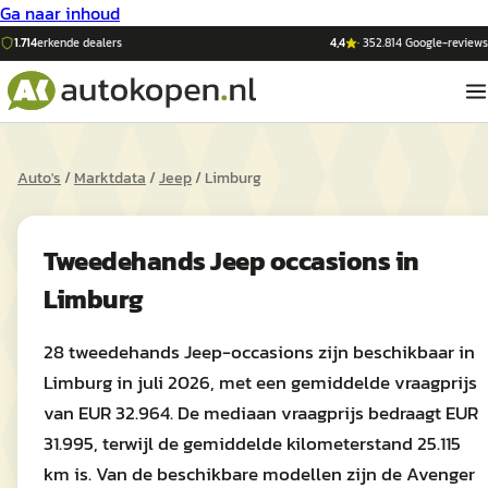
Ga naar inhoud
1.714
erkende dealers
4,4
·
352.814
Google-reviews
Auto's
/
Marktdata
/
Jeep
/
Limburg
Tweedehands
Jeep
occasions in
Limburg
28 tweedehands Jeep-occasions zijn beschikbaar in
Limburg in juli 2026, met een gemiddelde vraagprijs
van EUR 32.964. De mediaan vraagprijs bedraagt EUR
31.995, terwijl de gemiddelde kilometerstand 25.115
km is. Van de beschikbare modellen zijn de Avenger