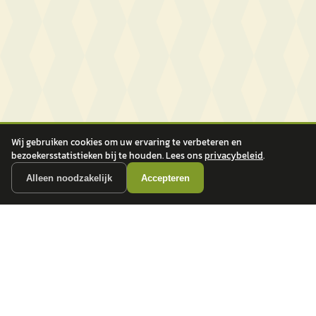
Wij gebruiken cookies om uw ervaring te verbeteren en
bezoekersstatistieken bij te houden. Lees ons
privacybeleid
.
Alleen noodzakelijk
Accepteren
autokopen.nl geeft geen financieel advies en is niet bevoegd om vragen over
financiële producten te beantwoorden. Wij verwijzen door naar erkende, AFM-
vergunde partners.
POPULAIRE MERKEN