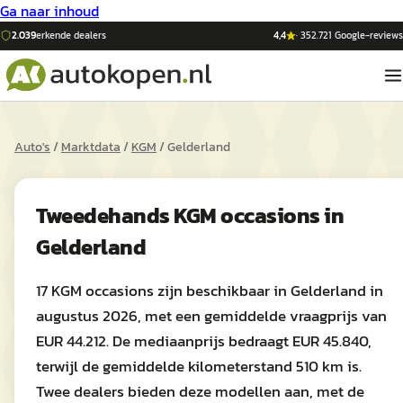
Ga naar inhoud
2.039
erkende dealers
4,4
·
352.721
Google-reviews
Auto's
/
Marktdata
/
KGM
/
Gelderland
Tweedehands
KGM
occasions in
Gelderland
17 KGM occasions zijn beschikbaar in Gelderland in
augustus 2026, met een gemiddelde vraagprijs van
EUR 44.212. De mediaanprijs bedraagt EUR 45.840,
terwijl de gemiddelde kilometerstand 510 km is.
Twee dealers bieden deze modellen aan, met de