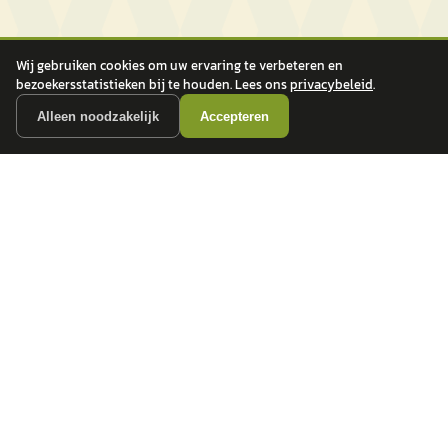
Wij gebruiken cookies om uw ervaring te verbeteren en
bezoekersstatistieken bij te houden. Lees ons
privacybeleid
.
Alleen noodzakelijk
Accepteren
autokopen.nl geeft geen financieel advies en is niet bevoegd om vragen over
financiële producten te beantwoorden. Wij verwijzen door naar erkende, AFM-
vergunde partners.
POPULAIRE MERKEN
Volkswagen
Vind jouw volgende auto bij
Toyota
betrouwbare dealers.
BMW
Mercedes-Benz
Audi