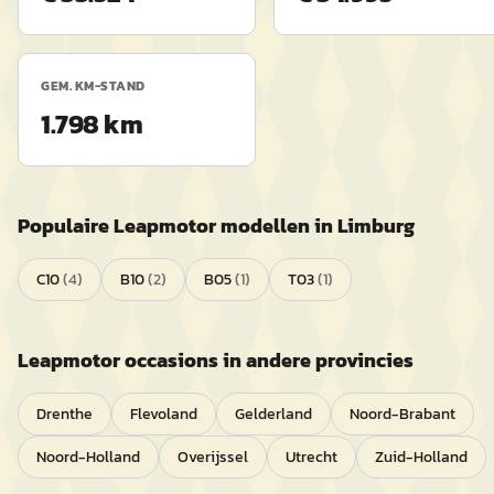
GEM. KM-STAND
1.798 km
Populaire
Leapmotor
modellen in
Limburg
C10
(
4
)
B10
(
2
)
B05
(
1
)
T03
(
1
)
Leapmotor
occasions in andere provincies
Drenthe
Flevoland
Gelderland
Noord-Brabant
Noord-Holland
Overijssel
Utrecht
Zuid-Holland