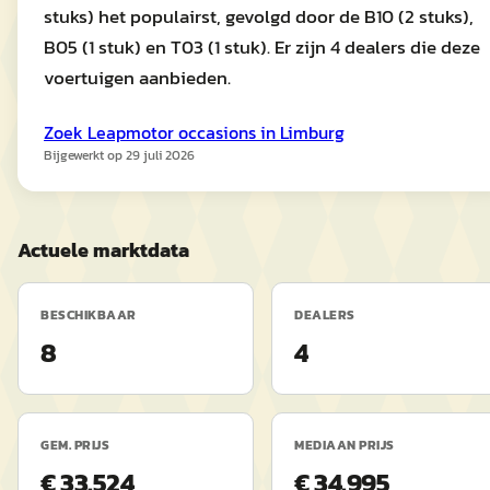
stuks) het populairst, gevolgd door de B10 (2 stuks),
B05 (1 stuk) en T03 (1 stuk). Er zijn 4 dealers die deze
voertuigen aanbieden.
Zoek
Leapmotor
occasions in
Limburg
Bijgewerkt op
29 juli 2026
Actuele marktdata
BESCHIKBAAR
DEALERS
8
4
GEM. PRIJS
MEDIAAN PRIJS
€ 33.524
€ 34.995