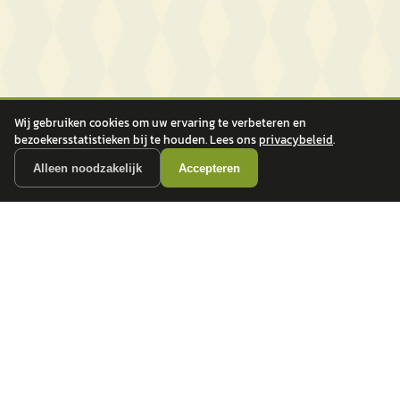
Wij gebruiken cookies om uw ervaring te verbeteren en
bezoekersstatistieken bij te houden. Lees ons
privacybeleid
.
Alleen noodzakelijk
Accepteren
autokopen.nl geeft geen financieel advies en is niet bevoegd om vragen over
financiële producten te beantwoorden. Wij verwijzen door naar erkende, AFM-
vergunde partners.
POPULAIRE MERKEN
Volkswagen
Vind jouw volgende auto bij
Toyota
betrouwbare dealers.