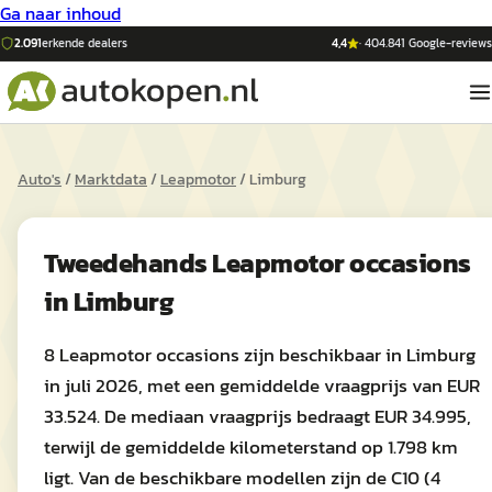
Ga naar inhoud
2.091
erkende dealers
4,4
·
404.841
Google-reviews
Auto's
/
Marktdata
/
Leapmotor
/
Limburg
Tweedehands
Leapmotor
occasions
in
Limburg
8 Leapmotor occasions zijn beschikbaar in Limburg
in juli 2026, met een gemiddelde vraagprijs van EUR
33.524. De mediaan vraagprijs bedraagt EUR 34.995,
terwijl de gemiddelde kilometerstand op 1.798 km
ligt. Van de beschikbare modellen zijn de C10 (4