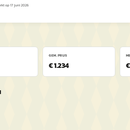
erkt op
17 juni 2026
GEM. PRIJS
ME
€ 1.234
€
d