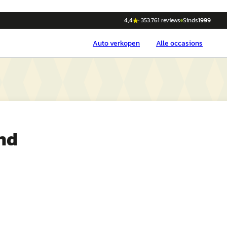
4,4
·
353.761
reviews
Sinds
1999
Auto
verkopen
Alle occasions
nd