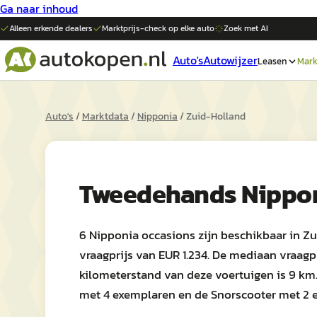
Ga naar inhoud
Alleen erkende dealers
Marktprijs-check op elke
auto
Zoek met AI
Auto's
Autowijzer
Leasen
Mark
Auto's
/
Marktdata
/
Nipponia
/
Zuid-Holland
Tweedehands
Nippo
6 Nipponia occasions zijn beschikbaar in Z
vraagprijs van EUR 1.234. De mediaan vraagp
kilometerstand van deze voertuigen is 9 km
met 4 exemplaren en de Snorscooter met 2 