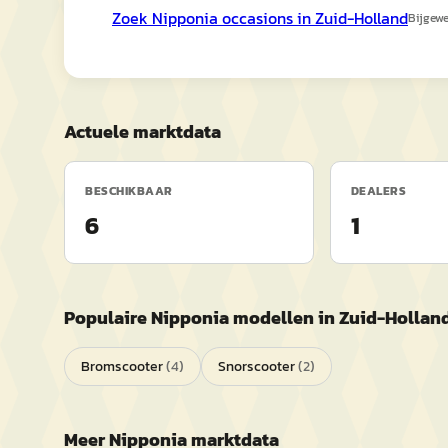
Zoek
Nipponia
occasions in
Zuid-Holland
Bijgew
Actuele marktdata
BESCHIKBAAR
DEALERS
6
1
Populaire
Nipponia
modellen in
Zuid-Hollan
Bromscooter
(
4
)
Snorscooter
(
2
)
Meer
Nipponia
marktdata