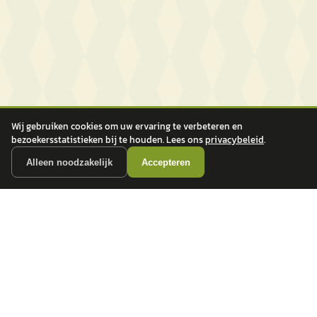
Wij gebruiken cookies om uw ervaring te verbeteren en
bezoekersstatistieken bij te houden. Lees ons
privacybeleid
.
Alleen noodzakelijk
Accepteren
autokopen.nl geeft geen financieel advies en is niet bevoegd om vragen over
financiële producten te beantwoorden. Wij verwijzen door naar erkende, AFM-
vergunde partners.
POPULAIRE MERKEN
Volkswagen
Vind jouw volgende auto bij