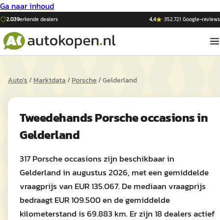
Ga naar inhoud
2.039
erkende dealers
4,4
·
352.721
Google-reviews
Auto's
/
Marktdata
/
Porsche
/
Gelderland
Tweedehands
Porsche
occasions in
Gelderland
317 Porsche occasions zijn beschikbaar in
Gelderland in augustus 2026, met een gemiddelde
vraagprijs van EUR 135.067. De mediaan vraagprijs
bedraagt EUR 109.500 en de gemiddelde
kilometerstand is 69.883 km. Er zijn 18 dealers actief