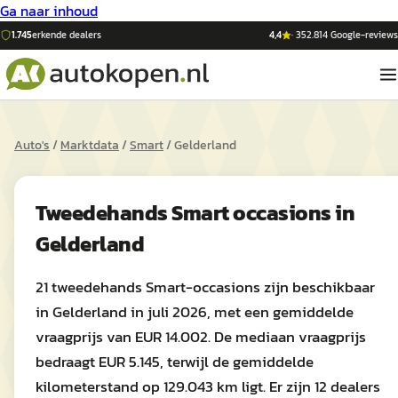
Ga naar inhoud
1.745
erkende dealers
4,4
·
352.814
Google-reviews
Auto's
/
Marktdata
/
Smart
/
Gelderland
Tweedehands
Smart
occasions in
Gelderland
21 tweedehands Smart-occasions zijn beschikbaar
in Gelderland in juli 2026, met een gemiddelde
vraagprijs van EUR 14.002. De mediaan vraagprijs
bedraagt EUR 5.145, terwijl de gemiddelde
kilometerstand op 129.043 km ligt. Er zijn 12 dealers