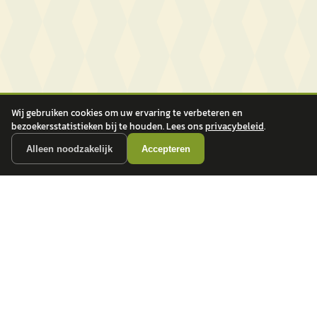
Wij gebruiken cookies om uw ervaring te verbeteren en
bezoekersstatistieken bij te houden. Lees ons
privacybeleid
.
Alleen noodzakelijk
Accepteren
autokopen.nl geeft geen financieel advies en is niet bevoegd om vragen over
financiële producten te beantwoorden. Wij verwijzen door naar erkende, AFM-
vergunde partners.
POPULAIRE MERKEN
Volkswagen
Vind jouw volgende auto bij