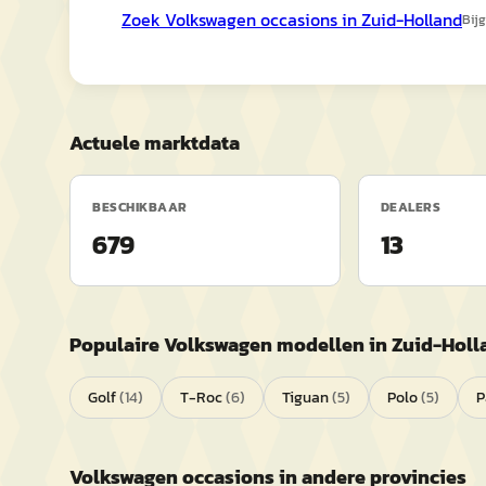
Zoek
Volkswagen
occasions in
Zuid-Holland
Bij
Actuele marktdata
BESCHIKBAAR
DEALERS
679
13
Populaire
Volkswagen
modellen in
Zuid-Holl
Golf
(
14
)
T-Roc
(
6
)
Tiguan
(
5
)
Polo
(
5
)
P
Volkswagen
occasions in andere provincies