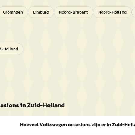
Groningen
Limburg
Noord-Brabant
Noord-Holland
d-Holland
asions in
Zuid-Holland
Hoeveel Volkswagen occasions zijn er in Zuid-Hol