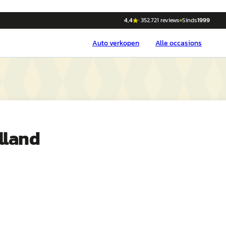
4,4
·
352.721
reviews
Sinds
1999
Auto
verkopen
Alle occasions
lland