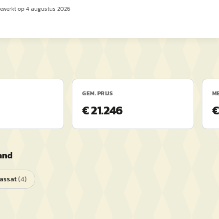
gewerkt op
4 augustus 2026
GEM. PRIJS
ME
€ 21.246
€
and
assat
(
4
)