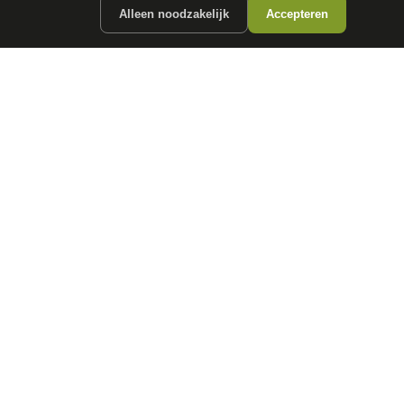
Alleen noodzakelijk
Accepteren
ergunde partners.
CONTACT
info@
autokopen.nl
+31 53 208 4490