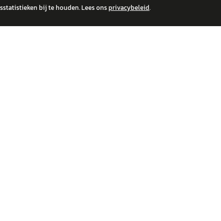
statistieken bij te houden. Lees ons
privacybeleid
.
 over financiële producten te beantwoorden. Wij verwijzen door naar erkende, AFM-v
IRE MERKEN
ONTDEK
wagen
Auto's
a
Nieuws