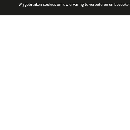
Wij gebruiken cookies om uw ervaring te verbeteren en bezoekers
autokopen.nl geeft geen financieel advies en is niet bevoegd om vragen
POPULA
Volks
Vind jouw volgende auto bij betrouwbare
Toyot
dealers.