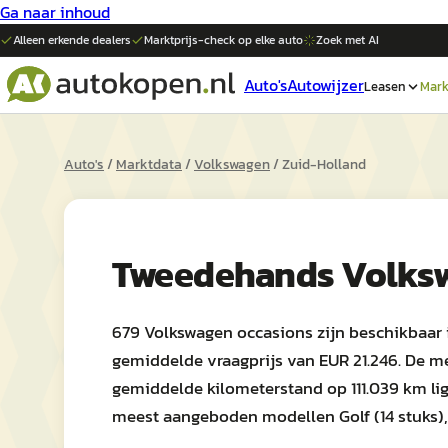
Ga naar inhoud
Alleen erkende dealers
Marktprijs-check op elke
auto
Zoek met AI
Auto's
Autowijzer
Leasen
Mark
Auto's
/
Marktdata
/
Volkswagen
/
Zuid-Holland
Tweedehands
Volks
679 Volkswagen occasions zijn beschikbaar 
gemiddelde vraagprijs van EUR 21.246. De me
gemiddelde kilometerstand op 111.039 km ligt.
meest aangeboden modellen Golf (14 stuks), 