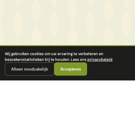
Wij gebruiken cookies om uw ervaring te verbeteren en
bezoekersstatistieken bij te houden. Lees ons
privacybeleid
.
Alleen noodzakelijk
Accepteren
autokopen.nl geeft geen financieel advies en is niet bevoegd om vragen over
financiële producten te beantwoorden. Wij verwijzen door naar erkende, AFM-
vergunde partners.
POPULAIRE MERKEN
Volkswagen
Vind jouw volgende auto bij