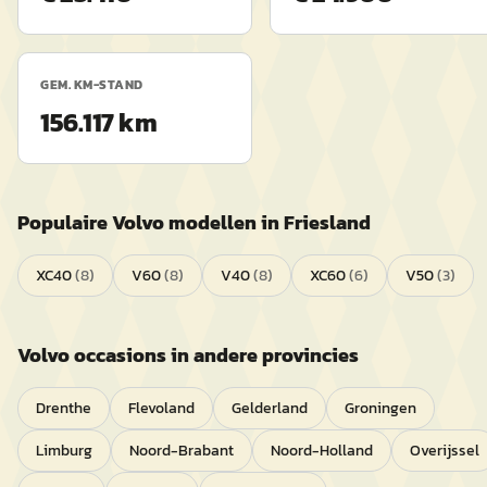
GEM. KM-STAND
156.117 km
Populaire
Volvo
modellen in
Friesland
XC40
(
8
)
V60
(
8
)
V40
(
8
)
XC60
(
6
)
V50
(
3
)
Volvo
occasions in andere provincies
Drenthe
Flevoland
Gelderland
Groningen
Limburg
Noord-Brabant
Noord-Holland
Overijssel