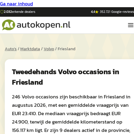
Ga naar inhoud
2.032
erkende dealers
4,4
·
352.721
Google-reviews
Auto's
/
Marktdata
/
Volvo
/
Friesland
Tweedehands
Volvo
occasions in
Friesland
246 Volvo occasions zijn beschikbaar in Friesland in
augustus 2026, met een gemiddelde vraagprijs van
EUR 23.410. De mediaan vraagprijs bedraagt EUR
24.900, terwijl de gemiddelde kilometerstand op
156.117 km ligt. Er zijn 9 dealers actief in de provincie,