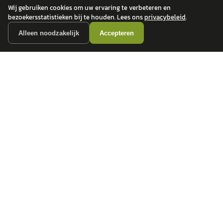
Wij gebruiken cookies om uw ervaring te verbeteren en
bezoekersstatistieken bij te houden. Lees ons
privacybeleid
.
Alleen noodzakelijk
Accepteren
autokopen.nl geeft geen financieel advies en is niet bevoegd om vragen over
financiële producten te beantwoorden. Wij verwijzen door naar erkende, AFM-
vergunde partners.
POPULAIRE MERKEN
Volkswagen
Vind jouw volgende auto bij
Toyota
betrouwbare dealers.
BMW
Mercedes-Benz
Audi
Ford