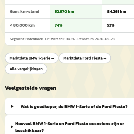
Gem. km-stand
52.970 km
84.261 km
< 80.000 km
74%
53%
Segment:
Hatchback
· Prijsverschil:
94.3
% · Peildatum:
2026-05-23
Marktdata
BMW 1-Serie
→
Marktdata
Ford Fiesta
→
Alle vergelijkingen
Veelgestelde vragen
Wat is goedkoper, de BMW 1-Serie of de Ford Fiesta?
Hoeveel BMW 1-Serie en Ford Fiesta occasions zijn er
beschikbaar?