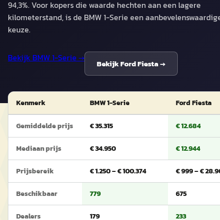
94,3%. Voor kopers die waarde hechten aan een lagere
kilometerstand, is de BMW 1-Serie een aanbevelenswaardig
keuze.
Bekijk
BMW 1-Serie
→
Bekijk
Ford Fiesta
→
Kenmerk
BMW 1-Serie
Ford Fiesta
Gemiddelde prijs
€ 35.315
€ 12.684
Mediaan prijs
€ 34.950
€ 12.944
Prijsbereik
€ 1.250 – € 100.374
€ 999 – € 28.
Beschikbaar
779
675
Dealers
179
233