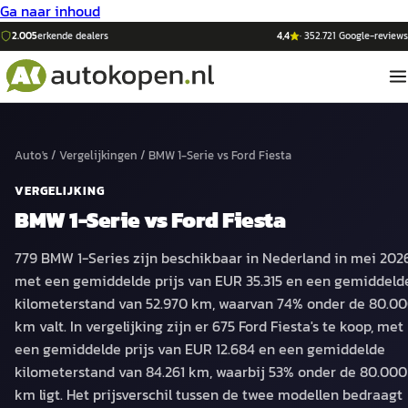
Ga naar inhoud
2.005
erkende dealers
4,4
·
352.721
Google-reviews
Auto's
/
Vergelijkingen
/
BMW 1-Serie
vs
Ford Fiesta
VERGELIJKING
BMW 1-Serie
vs
Ford Fiesta
779 BMW 1-Series zijn beschikbaar in Nederland in mei 2026
met een gemiddelde prijs van EUR 35.315 en een gemiddeld
kilometerstand van 52.970 km, waarvan 74% onder de 80.0
km valt. In vergelijking zijn er 675 Ford Fiesta's te koop, met
een gemiddelde prijs van EUR 12.684 en een gemiddelde
kilometerstand van 84.261 km, waarbij 53% onder de 80.000
km ligt. Het prijsverschil tussen de twee modellen bedraagt